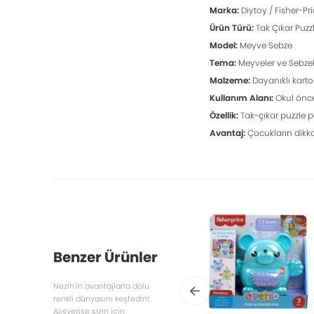
Marka:
Diytoy / Fisher-Pr
Ürün Türü:
Tak Çıkar Puzz
Model:
Meyve Sebze
Tema:
Meyveler ve Sebzel
Malzeme:
Dayanıklı karto
Kullanım Alanı:
Okul önces
Özellik:
Tak-çıkar puzzle p
Avantaj:
Çocukların dikkat
Benzer Ürünler
Nezih’in avantajlarla dolu
renkli dünyasını keşfedin!
Alışverişe sizin için