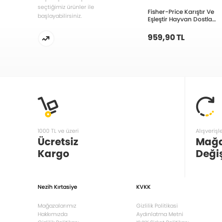
seçtiğimiz ürünler ile
Fisher-Price Karıştır Ve
başlayabilirsiniz.
Eşleştir Hayvan Dostları
HXP18
959,90 TL
1000 TL ve üzeri
Alışverişl
Ücretsiz
Mağ
Kargo
Deği
Nezih Kırtasiye
KVKK
Mağazalarımız
Gizlilik Politikasi
Hakkımızda
Aydınlatma Metni