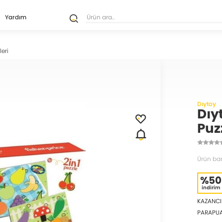
Yardım
leri
Dıytoy
Dıy
Puz
Ürün ba
%50
indirim
KAZANCI
PARAPU