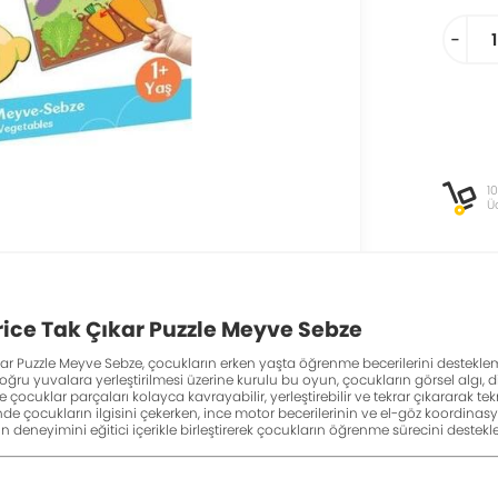
-
1
Ü
rice Tak Çıkar Puzzle Meyve Sebze
ıkar Puzzle Meyve Sebze, çocukların erken yaşta öğrenme becerilerini desteklem
ğru yuvalara yerleştirilmesi üzerine kurulu bu oyun, çocukların görsel algı, dik
 çocuklar parçaları kolayca kavrayabilir, yerleştirebilir ve tekrar çıkararak te
nde çocukların ilgisini çekerken, ince motor becerilerinin ve el-göz koordina
n deneyimini eğitici içerikle birleştirerek çocukların öğrenme sürecini destekle