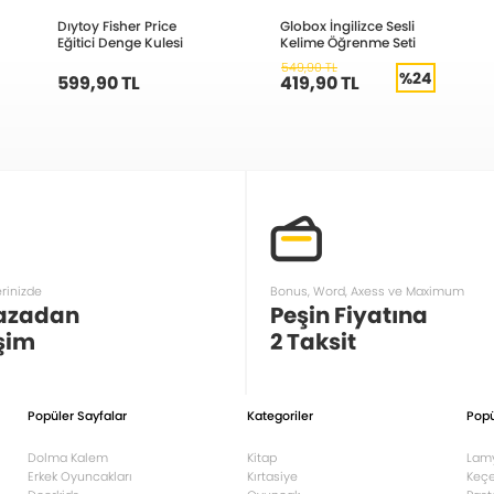
Dıytoy Fisher Price
Globox İngilizce Sesli
Eğitici Denge Kulesi
Kelime Öğrenme Seti
549,90 TL
%24
599,90 TL
419,90 TL
erinizde
Bonus, Word, Axess ve Maximum
azadan
Peşin Fiyatına
şim
2 Taksit
Popüler Sayfalar
Kategoriler
Popü
Dolma Kalem
Kitap
Lam
Erkek Oyuncakları
Kırtasiye
Keçe