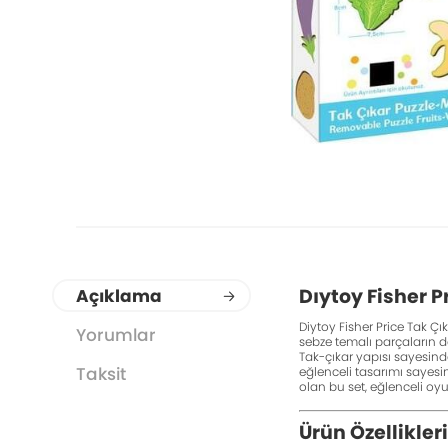
Dıytoy Fisher P
Açıklama
Diytoy Fisher Price Tak Ç
Yorumlar
sebze temalı parçaların do
Tak-çıkar yapısı sayesinde
Taksit
eğlenceli tasarımı sayesi
olan bu set, eğlenceli oyu
Ürün Özellikleri