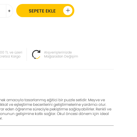
+
SEPETE EKLE
000 TL ve üzeri
Alışverişlerinizde
cretsiz Kargo
Mağazadan Değişim
ek amacıyla tasarlanmış eğitici bir puzzle setidir. Meyve ve
kat ve eşleştirme becerilerini geliştirmelerine yardımcı olur.
krar eden öğrenme süreciyle pekiştirme sağlayabilirler. Renkli ve
syonunun gelişimine katkı sağlar. Okul öncesi dönem için ideal
r.