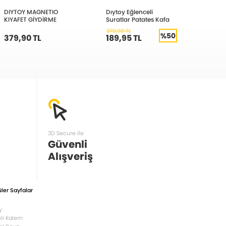
DIYTOY MAGNETIO
Dıytoy Eğlenceli
Dıytoy
KIYAFET GİYDİRME
Suratlar Patates Kafa
Magne
379,90 TL
339,90
%50
379,90 TL
189,95 TL
169,
3D Secure ile
Güvenli
Alışveriş
ler Sayfalar
y
li Kalem