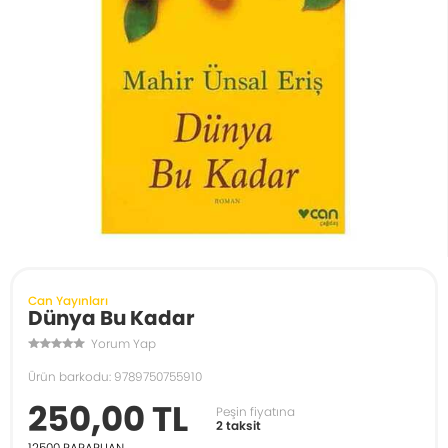
Can Yayınları
Dünya Bu Kadar
Yorum Yap
Ürün barkodu: 9789750755910
250,00 TL
Peşin fiyatına
2 taksit
12500
PARAPUAN