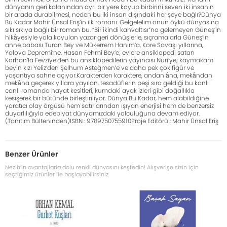
dünyanın geri kalanından ayrı bir yere koyup birbirini seven iki insanın
bir arada durabilmesi, neden bu iki insan dışındaki her şeye bağlı?Dünya
Bu Kadar Mahir Ünsal Eriş’in ilk romanı. Gelgelelim onun öykü dünyasına
sıkı sıkıya bağlı bir roman bu. “Bir ikindi kahvaltısı”na gelemeyen Güneş’in
hikâyesiyle yola koyulan yazar geri dönüşlerle, sıçramalarla Güneş’in
anne babası Turan Bey ve Mükerrem Hanım’a, Kore Savaşı yıllarına,
Yalova Depremi’ne, Hasan Fehmi Bey’e; evlere ansiklopedi satan
Korhan’la Fevziye’den bu ansiklopedilerin yayıncısı Nuri’ye; kaymakam
beyin kızı Yeliz’den Şelhum Asteğmen’e ve daha pek çok figür ve
yaşantıya sahne açıyor.Karakterden karaktere, andan âna, mekândan
mekâna geçerek yıllara yayılan, tesadüflerin peşi sıra geldiği bu kanlı
canlı romanda hayat kesitleri, kumdaki ayak izleri gibi doğallıkla
kesişerek bir bütünde birleştiriliyor. Dünya Bu Kadar, hem alabildiğine
yaratıcı olay örgüsü hem satırlarından ışıyan enerjisi hem de benzersiz
duyarlılığıyla edebiyat dünyamızdaki yolculuğuna devam ediyor.
(Tanıtım Bülteninden)ISBN : 9789750755910Proje Editörü : Mahir Ünsal Eriş
Benzer Ürünler
Nezih’in avantajlarla dolu renkli dünyasını keşfedin! Alışverişe sizin için
seçtiğimiz ürünler ile başlayabilirsiniz.