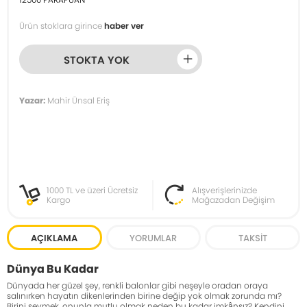
Ürün stoklara girince
haber ver
STOKTA YOK
Yazar:
Mahir Ünsal Eriş
1000 TL ve üzeri Ücretsiz
Alışverişlerinizde
Kargo
Mağazadan Değişim
AÇIKLAMA
YORUMLAR
TAKSIT
Dünya Bu Kadar
Dünyada her güzel şey, renkli balonlar gibi neşeyle oradan oraya
salınırken hayatın dikenlerinden birine değip yok olmak zorunda mı?
Birini sevmek, onunla mutlu olmak neden bu kadar imkânsız? Kendini