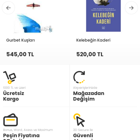
Gurbet Kuşları
Kelebeğin Kaderi
545,00 TL
520,00 TL
1000 TL ve üzeri
Alışverişlerinizde
Ücretsiz
Mağazadan
Kargo
Değişim
Bonus, Word, Axess ve Maximum
3D Secure ile
Peşin Fiyatına
Güvenli