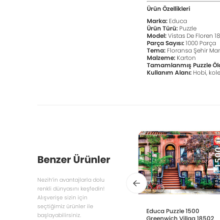
Ürün Özellikleri
Marka:
Educa
Ürün Türü:
Puzzle
Model:
Vistas De Floren 1
Parça Sayısı:
1000 Parça
Tema:
Floransa Şehir Man
Malzeme:
Karton
Tamamlanmış Puzzle Öl
Kullanım Alanı:
Hobi, kole
Benzer Ürünler
Nezih’in avantajlarla dolu
renkli dünyasını keşfedin!
Alışverişe sizin için
seçtiğimiz ürünler ile
Educa Puzzle 1500
başlayabilirsiniz.
Greenwich Villag 18502