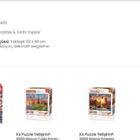
8460
zarası & Tarihi Yapılar
çüsü:
Yaklaşık 68 x 48 cm
ksiyon, dekoratif sergileme
Ks Puzzle YetişkinP.
Ks Puzzle YetişkinP.
1000 Parça Tulip Farm
1000 Parça Dream