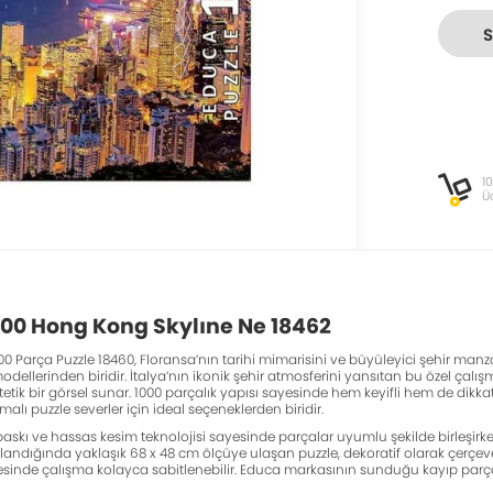
1
Ü
000 Hong Kong Skylıne Ne 18462
00 Parça Puzzle 18460, Floransa’nın tarihi mimarisini ve büyüleyici şehir man
modellerinden biridir. İtalya’nın ikonik şehir atmosferini yansıtan bu özel çalış
tetik bir görsel sunar. 1000 parçalık yapısı sayesinde hem keyifli hem de dikk
lı puzzle severler için ideal seçeneklerden biridir.
baskı ve hassas kesim teknolojisi sayesinde parçalar uyumlu şekilde birleşirke
amlandığında yaklaşık 68 x 48 cm ölçüye ulaşan puzzle, dekoratif olarak çerçe
sayesinde çalışma kolayca sabitlenebilir. Educa markasının sunduğu kayıp parç