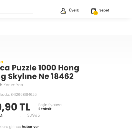
Üyelik
Sepet
0
ca
ca Puzzle 1000 Hong
g Skylıne Ne 18462
Yorum Yap
rkodu: 8412668184626
9,90 TL
Peşin fiyatına
2 taksit
30995
AN
:
klara girince
haber ver