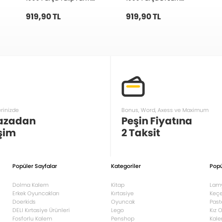
20787
İstanbul 20806
919,90 TL
919,90 TL
erinizde
Bonus, Word, Axess ve Maximum
azadan
Peşin Fiyatına
şim
2 Taksit
Popüler Sayfalar
Kategoriler
Popü
Dolma Kalem
Kitap
Lam
Erkek Oyuncakları
Kırtasiye
Keçe
Doerkids
Oyuncak
Past
DELI Kırtasiye Ürünleri
Lego
Kız 
Fosforlu Kalem
Penshop
Kale