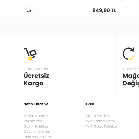
949,90 TL
1000 TL ve üzeri
Alışverişl
Ücretsiz
Mağ
Kargo
Deği
Nezih Kırtasiye
KVKK
Mağazalarımız
Gizlilik Politikasi
Hakkımızda
Aydınlatma Metni
Gizlilik Politikası
KVKK Şirket Politikası
Güvenli Ödeme
İade ve Değişim