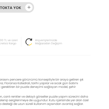
STOKTA YOK
000 TL ve üzeri
Alışverişlerinizde
cretsiz Kargo
Mağazadan Değişim
zarasını pencere görünümü konseptiyle bir araya getiren şık
ma; Floransa Katedrali, tarihi yapılar ve sıcak gün batımı
at gerektiren bir puzzle deneyimi sağlayan model, şehir
n, canlı renkler ve detaylı görseller puzzle yapım sürecini daha
velenip sergilenmeye de uygundur. Kutu içerisinde yer alan özel
a desteği de uzun süreli kullanım açısından avantaj sağlar.