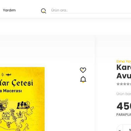
Yardım
Elma Ya
Kar
Avu
Ürün ba
45
PARAPU
-