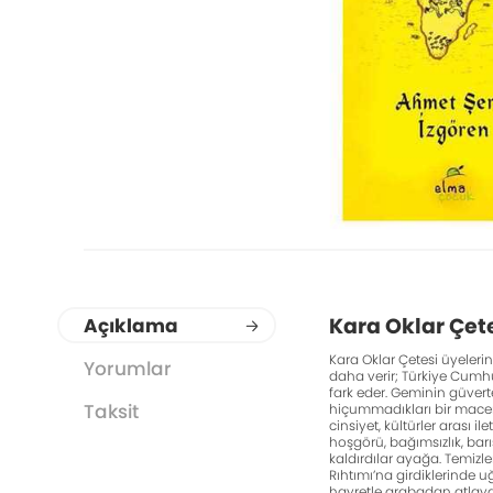
Kara Oklar Çete
Açıklama
Kara Oklar Çetesi üyeleri
Yorumlar
daha verir; Türkiye Cumhu
fark eder. Geminin güverte
Taksit
hiçummadıkları bir macer
cinsiyet, kültürler arası i
hoşgörü, bağımsızlık, barış
kaldırdılar ayağa. Temizl
Rıhtımı’na girdiklerinde 
hayretle arabadan atlayan 