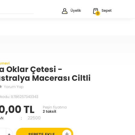
Üyelik
Sepet
0
yınevi
a Oklar Çetesi -
stralya Macerası Ciltli
Yorum Yap
rkodu: 9786257343343
0,00 TL
Peşin fiyatına
2 taksit
22500
AN
:
+
SEPETE EKLE