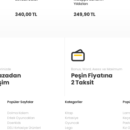
Yıldızları
340,00 TL
249,90 TL
erinizde
Bonus, Word, Axess ve Maximum
azadan
Peşin Fiyatına
şim
2 Taksit
Popüler Sayfalar
Kategoriler
Popü
Dolma Kalem
Kitap
Lam
Erkek Oyuncakları
Kırtasiye
Keçe
Doerkids
Oyuncak
Past
DELI Kırtasiye Ürünleri
Lego
Kız 