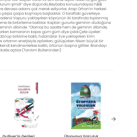
i olurum şimdi” diye dü­şündü.Beybaba konusundaysa hâlâ
u ve devasa adamı çok merak ediyorlar, Arap Orhan’ın herkesi
ra çar­pa çarpa koşmaya başladılar. O taraftaki güverteye
.Karadeniz Vapuru yaklaşırken köprünün iki tarafında toplanmış
seme ile birbirlerine baktılar. Kaptan gururla geminin düdüğüne
 geminin dibinde. “Olamaz bu saatte hem de geminin dibin­de,
rken kamaranın kapısı güm güm diye çaldı.Çete üyeleri
nüp birbirine baktı, hız­landılar. Eve yaklaşırken Erim
es ortamın enerjisiyle zıplarken, gülüşür­ken Nisan büyük bir
 kendi kendine.Herkes kalktı, örtünün başına gittiler. Brandayı
katle açtılar.(Tanıtım Bülteninden)
Gulliver’in Gezileri
Ütopyaya Yolculuk
Babaa