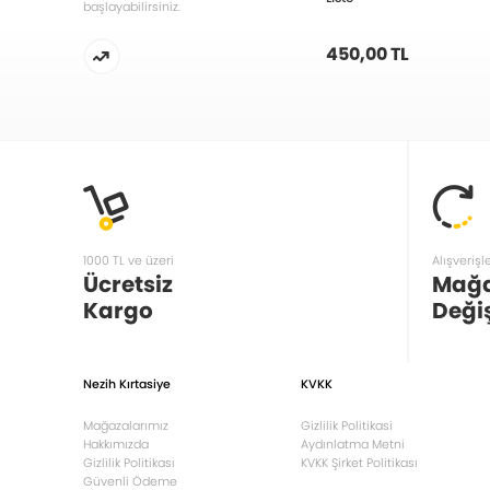
başlayabilirsiniz.
450,00 TL
1000 TL ve üzeri
Alışverişl
Ücretsiz
Mağ
Kargo
Deği
Nezih Kırtasiye
KVKK
Mağazalarımız
Gizlilik Politikasi
Hakkımızda
Aydınlatma Metni
Gizlilik Politikası
KVKK Şirket Politikası
Güvenli Ödeme