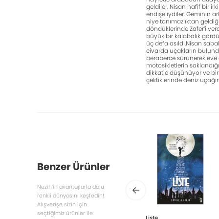
geldiler. Nisan hafif bi
endişeliydiler. Ge­minin 
niye tanımazlıktan geldiğ
döndüklerinde Zafer’i yer
büyük bir kalabalık gördü
üç defa asıldı.Nisan saba
civarda uçakların bulund
beraberce sürünerek eve do
motosikletlerin sak­landığ
dikkatle düşünüyor ve bir 
çektiklerinde deniz uçağı
Benzer Ürünler
Nezih’in avantajlarla dolu
renkli dünyasını keşfedin!
Alışverişe sizin için
seçtiğimiz ürünler ile
Liste