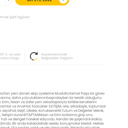
met Şerif İzgören
000 TL ve üzeri
Alışverişlerinizde
cretsiz Kargo
Mağazadan Değişim
brıs’tan yeni dönen ekip üyelerine Mustafa Kemal Paşa bir görev
arımız, daha yolculuklarınınbaşındayken bir terslik olduğunu
rim, Nisan ve Zafer yeni arkadaşlarıyla birlikte kendilerini
ar ve Anahtar Sözcükler: İLETİŞİM, aile, arkadaşlık, toplumsal
i, seyahat, keşif, ülkeler, konukseverlik.Tutum ve Değerler: Merak,
ili, iletişim kuranKİTAPTANNisan ve Erim kollarına girip onu
ızlı ve dengeli hareket ediyordu. Kendisi de şaşkındı.Karaköy
ndü. Bir anda kalabalıktaki ses­ler, konuşmalar kesildi. Herkes
di. Gür saçları vardı ve alnı biraz açık­tı. Nisan’la göz göze