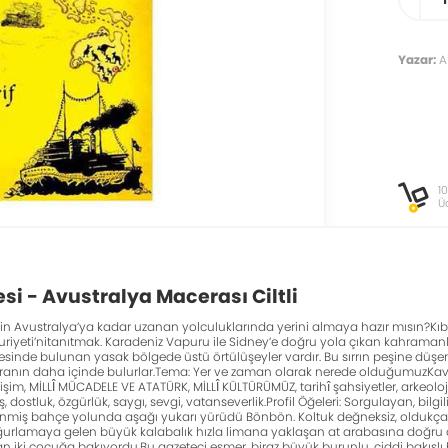
Yazar:
Ah
1
Ü
si - Avustralya Macerası Ciltli
nin Avustralya’ya kadar uzanan yolculuklarında yerini almaya hazır mısın?Kı
riyeti’nitanıtmak. Karadeniz Vapuru ile Sidney’e doğru yola çıkan kahramanl
sinde bulunan yasak bölgede üstü örtülüşeyler vardır. Bu sırrın peşine düşen E
anın daha içinde bulurlar.Tema: Yer ve zaman olarak nerede olduğumuzKavraml
letişim, MİLLÎ MÜCADELE VE ATATÜRK, MİLLÎ KÜLTÜRÜMÜZ, tarihî şahsiyetler, arkeoloj
, dostluk, özgürlük, saygı, sevgi, vatanseverlik.Profil Öğeleri: Sorgulayan, bilg
enmiş bahçe yolunda aşağı yukarı yürüdü Bönbön. Koltuk değneksiz, oldukça h
uğurlama­ya gelen büyük kalabalık hızla limana yaklaşan at arabasına doğru dö
iki çocuğa bakıyordu.Bu gazeteci esmer, biraz büyük burunlu, ciddi bakışlı biriy