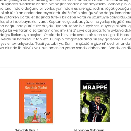
r irkildi, içinden “Nedense ondan hiç hoşlanmadım ama söylesem Bönbön gib
arka tarafında olduğunu biliyorlar, yanın­daki esrarengiz kadını, küçük çocuğ
ini bir türlü anlamlandıra­mıyorlardı.İkisi Zafer’in olduğu yöne doğru kenarla
de yatarken gördüler. Ba­şında tüfekli bir asker vardı ve üzüntüyle titriyordu
ler, ellerinde bayraklar vardı. Kaptan ve çocuklar, yüz­lerine yerleşmiş gülüm
ha doğru bazı gürültüler duydu. Uyandı, sonra bir uçak sesi duyar gibi oldu
uğu bir yer falan olsa tamam ama imkânsız” diye düşündü. Tam uykuya dala
ğru ilerlemeye başladı. Ortalarda bir yerde evden bir silah sesi geldi. Hepsi dö
ı yerde bir hareketlilik fark etti. Durup biraz gözledi ama bir şey göremedi.Herk
şey­ler tekrarlıyordu. “Tabii ya, tabii ya. Sanırım çöz­düm gizemi” dedi bir anda
nın altında iki büyük ve uzunlamasına yatan sandık daha vardı. Sandıkları dik
Sevdalı Bulut
Mbappe Sahanın