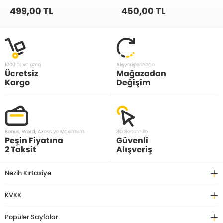
499,00 TL
450,00 TL
1000 TL ve üzeri
Alışverişlerinizde
Ücretsiz
Mağazadan
Kargo
Değişim
Bonus, Word, Axess ve Maximum
3D Secure ile
Peşin Fiyatına
Güvenli
2 Taksit
Alışveriş
Nezih Kırtasiye
KVKK
Popüler Sayfalar