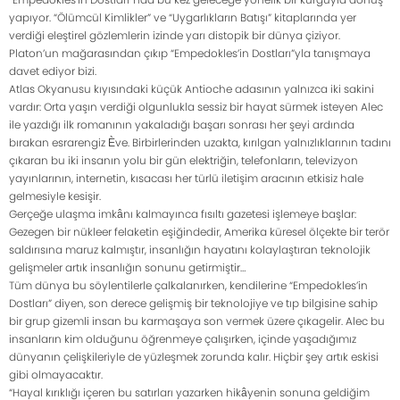
yapıyor. “Ölümcül Kimlikler” ve “Uygarlıkların Batışı” kitaplarında yer
verdiği eleştirel gözlemlerin izinde yarı distopik bir dünya çiziyor.
Platon’un mağarasından çıkıp “Empedokles’in Dostları”yla tanışmaya
davet ediyor bizi.
Atlas Okyanusu kıyısındaki küçük Antioche adasının yalnızca iki sakini
vardır: Orta yaşın verdiği olgunlukla sessiz bir hayat sürmek isteyen Alec
ile yazdığı ilk romanının yakaladığı başarı sonrası her şeyi ardında
bırakan esrarengiz Ève. Birbirlerinden uzakta, kırılgan yalnızlıklarının tadını
çıkaran bu iki insanın yolu bir gün elektriğin, telefonların, televizyon
yayınlarının, internetin, kısacası her türlü iletişim aracının etkisiz hale
gelmesiyle kesişir.
Gerçeğe ulaşma imkânı kalmayınca fısıltı gazetesi işlemeye başlar:
Gezegen bir nükleer felaketin eşiğindedir, Amerika küresel ölçekte bir terör
saldırısına maruz kalmıştır, insanlığın hayatını kolaylaştıran teknolojik
gelişmeler artık insanlığın sonunu getirmiştir…
Tüm dünya bu söylentilerle çalkalanırken, kendilerine “Empedokles’in
Dostları” diyen, son derece gelişmiş bir teknolojiye ve tıp bilgisine sahip
bir grup gizemli insan bu karmaşaya son vermek üzere çıkagelir. Alec bu
insanların kim olduğunu öğrenmeye çalışırken, içinde yaşadığımız
dünyanın çelişkileriyle de yüzleşmek zorunda kalır. Hiçbir şey artık eskisi
gibi olmayacaktır.
“Hayal kırıklığı içeren bu satırları yazarken hikâyenin sonuna geldiğim