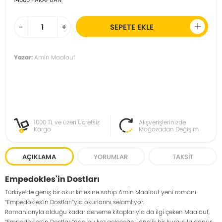
-
+
SEPETE EKLE
Yazar:
Amin Maalouf
1000 TL ve üzeri Ücretsiz
Alışverişlerinizde
Kargo
Mağazadan Değişim
AÇIKLAMA
YORUMLAR
TAKSIT
Empedokles'in Dostları
Türkiye’de geniş bir okur kitlesine sahip Amin Maalouf yeni romanı
“Empedokles’in Dostları”yla okurlarını selamlıyor.
Romanlarıyla olduğu kadar deneme kitaplarıyla da ilgi çeken Maalouf,
“Empedokles’in Dostları”nda bu kez geleceğe yönelik bir kurguyla dönüş