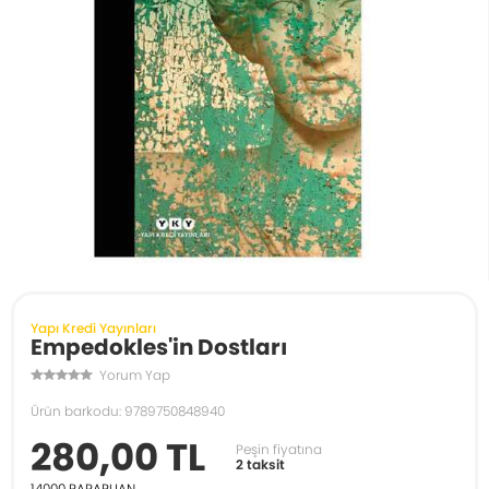
Yapı Kredi Yayınları
Empedokles'in Dostları
Yorum Yap
Ürün barkodu: 9789750848940
280,00 TL
Peşin fiyatına
2 taksit
14000
PARAPUAN