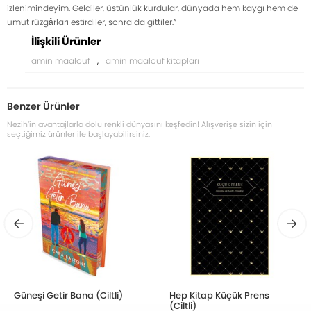
izlenimindeyim. Geldiler, üstünlük kurdular, dünyada hem kaygı hem de
umut rüzgârları estirdiler, sonra da gittiler.”
İlişkili Ürünler
amin maalouf
,
amin maalouf kitapları
Benzer Ürünler
Nezih’in avantajlarla dolu renkli dünyasını keşfedin! Alışverişe sizin için
seçtiğimiz ürünler ile başlayabilirsiniz.
Güneşi Getir Bana (Ciltli)
Hep Kitap Küçük Prens
(Ciltli)