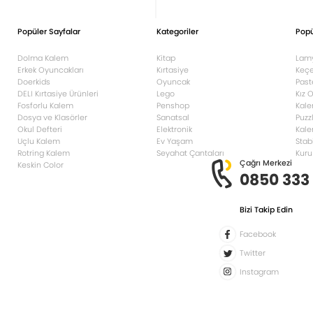
Popüler Sayfalar
Kategoriler
Popü
Dolma Kalem
Kitap
Lam
Erkek Oyuncakları
Kırtasiye
Keçe
Doerkids
Oyuncak
Past
DELI Kırtasiye Ürünleri
Lego
Kız 
Fosforlu Kalem
Penshop
Kale
Dosya ve Klasörler
Sanatsal
Puzz
Okul Defteri
Elektronik
Kale
Uçlu Kalem
Ev Yaşam
Stab
Rotring Kalem
Seyahat Çantaları
Kuru
Çağrı Merkezi
Keskin Color
0850 333
Bizi Takip Edin
Facebook
Twitter
Instagram