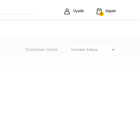
Üyelik
Sepet
0
Stoktakileri Göster