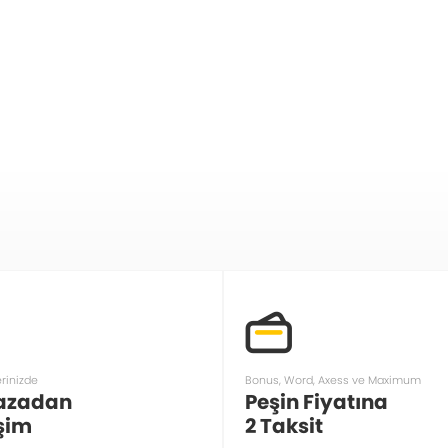
erinizde
Bonus, Word, Axess ve Maximum
azadan
Peşin Fiyatına
şim
2 Taksit