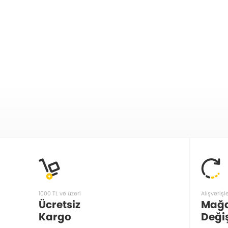
1000 TL ve üzeri
Alışverişl
Ücretsiz
Mağ
Kargo
Deği