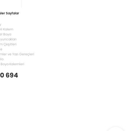
ler Sayfalar
y
li Kalem
el Boya
Oyuncakları
m Çeşitleri
le
mler ve Yazı Gereçleri
ilo
 Boya Kalemleri
 0 694