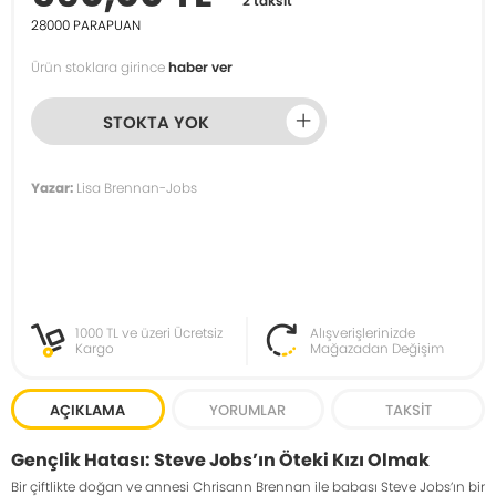
2 taksit
28000
PARAPUAN
Ürün stoklara girince
haber ver
STOKTA YOK
Yazar:
Lisa Brennan-Jobs
1000 TL ve üzeri Ücretsiz
Alışverişlerinizde
Kargo
Mağazadan Değişim
AÇIKLAMA
YORUMLAR
TAKSIT
Gençlik Hatası: Steve Jobs’ın Öteki Kızı Olmak
Bir çiftlikte doğan ve annesi Chrisann Brennan ile babası Steve Jobs’ın bir