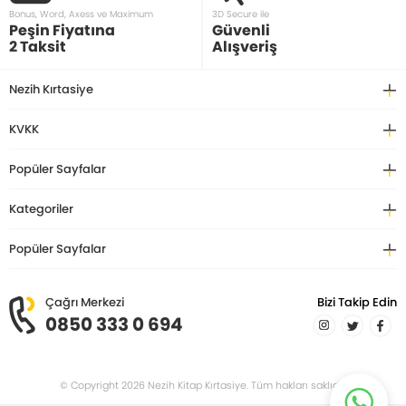
Bonus, Word, Axess ve Maximum
3D Secure ile
Peşin Fiyatına
Güvenli
2 Taksit
Alışveriş
Nezih Kırtasiye
KVKK
Popüler Sayfalar
Kategoriler
Popüler Sayfalar
Çağrı Merkezi
Bizi Takip Edin
0850 333 0 694
© Copyright 2026 Nezih Kitap Kırtasiye. Tüm hakları saklıdır.