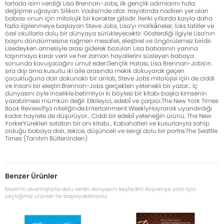
tarlada isim verdiği Lisa Brennan-Jobs, ilk gençlik adımlarını hızla
değişime uğrayan Silikon Vadisi’nde atar. Hayatında nadiren yer alan
babası onun için mitolojik bir karakter gibidir. İleriki yıllarda kızıyla daha
fazla ilgilenmeye başlayan Steve Jobs, Lisa’yı malikâneler, lüks tatiller ve
özel okullarla dolu bir dünyaya sürükleyecektir. Gösterdiği ilgiyle Lisa’nın
başını döndürmesine rağmen mesafeli, eleştirel ve öngörülemez biridir.
Lisedeyken annesiyle arası giderek bozulan Lisa babasının yanına
taşınmaya karar verir ve her zaman hayallerini süsleyen babaya
sonunda kavuşacağını umut eder.Gençlik Hatası, Lisa Brennan-Jobs’ın
sıra dışı ama kusurlu iki aile arasında mekik dokuyarak geçen
çocukluğuna dair dokunaklı bir anlatı, Steve Jobs mitolojisi için de ciddi
ve insani bir eleştiri.Brennan-Jobs gerçekten yetenekli bir yazar… İç
dünyasını öyle incelikle betimliyor ki böylesi bir kitabı başka kimsenin
yazabilmesi mümkün değil. Etkileyici, edebî ve çarpıcı.The New York Times
Book Reviewİfşa niteliğinde.Entertainment WeeklyHayranlık uyandırdığı
kadar hayrete de düşürüyor… Ciddi bir edebî yeteneğin ürünü. The New
YorkerYürekleri sızlatan bir anı kitabı… Kabahatleri ve kusurlarıyla sahip
olduğu babaya dair, zekice, düşünceli ve sevgi dolu bir portre.The Seattle
Times (Tanıtım Bülteninden)
Benzer Ürünler
Nezih’in avantajlarla dolu renkli dünyasını keşfedin! Alışverişe sizin için
seçtiğimiz ürünler ile başlayabilirsiniz.