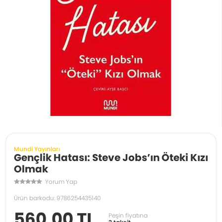
Mundi Yayınları
Gençlik Hatası: Steve Jobs’ın Öteki Kızı
Olmak
Yorum Yap
Ürün barkodu: 9786254435140
560,00 TL
Peşin fiyatına