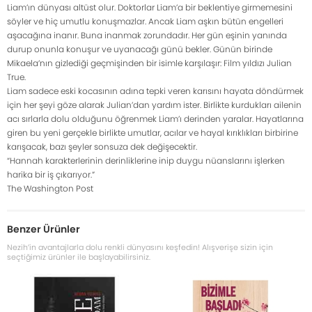
Liam’ın dünyası altüst olur. Doktorlar Liam’a bir beklentiye girmemesini
söyler ve hiç umutlu konuşmazlar. Ancak Liam aşkın bütün engelleri
aşacağına inanır. Buna inanmak zorundadır. Her gün eşinin yanında
durup onunla konuşur ve uyanacağı günü bekler. Günün birinde
Mikaela’nın gizlediği geçmişinden bir isimle karşılaşır: Film yıldızı Julian
True.
Liam sadece eski kocasının adına tepki veren karısını hayata döndürmek
için her şeyi göze alarak Julian’dan yardım ister. Birlikte kurdukları ailenin
acı sırlarla dolu olduğunu öğrenmek Liam’ı derinden yaralar. Hayatlarına
giren bu yeni gerçekle birlikte umutlar, acılar ve hayal kırıklıkları birbirine
karışacak, bazı şeyler sonsuza dek değişecektir.
“Hannah karakterlerinin derinliklerine inip duygu nüanslarını işlerken
harika bir iş çıkarıyor.”
The Washington Post
Benzer Ürünler
Nezih’in avantajlarla dolu renkli dünyasını keşfedin! Alışverişe sizin için
seçtiğimiz ürünler ile başlayabilirsiniz.