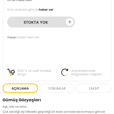
Ürün stoklara girince
haber ver
STOKTA YOK
Yazar:
Kristin Hannah
1000 TL ve üzeri Ücretsiz
Alışverişlerinizde
Kargo
Mağazadan Değişim
AÇIKLAMA
YORUMLAR
TAKSIT
Gümüş Gözyaşları
Aşk, aile ve sırlar…
Çok sevdiği eşi Mikaela geçirdiği bir kaza sonrasında komaya girince