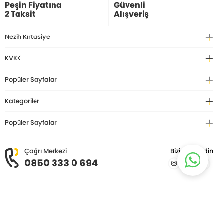
Peşin Fiyatına
Güvenli
2 Taksit
Alışveriş
Nezih Kırtasiye
KVKK
Popüler Sayfalar
Kategoriler
Popüler Sayfalar
Çağrı Merkezi
Bizi Takip Edin
0850 333 0 694
© Copyright 2026 Nezih Kitap Kırtasiye. Tüm hakları saklıdır.
T
-Soft
E-Ticaret
Sistemleriyle Hazırlanmıştır.