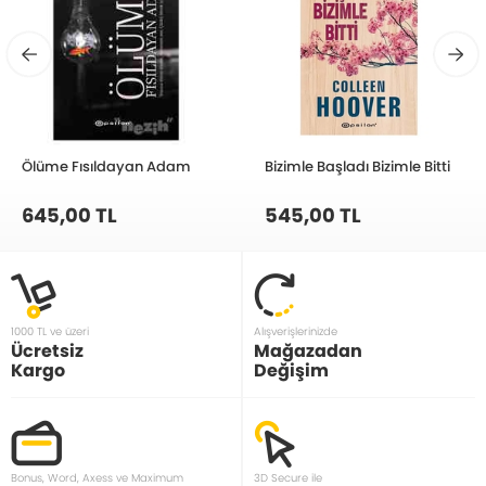
Ölüme Fısıldayan Adam
Bizimle Başladı Bizimle Bitti
645,00 TL
545,00 TL
1000 TL ve üzeri
Alışverişlerinizde
Ücretsiz
Mağazadan
Kargo
Değişim
Bonus, Word, Axess ve Maximum
3D Secure ile