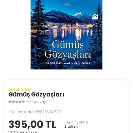
Doğan Kitap
Gümüş Gözyaşları
Yorum Yap
Ürün barkodu: 9786255941589
395,00 TL
Peşin fiyatına
2 taksit
19750
PARAPUAN