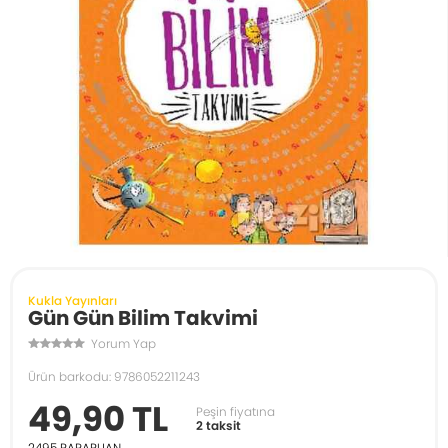
Kukla Yayınları
Gün Gün Bilim Takvimi
Yorum Yap
Ürün barkodu: 9786052211243
49,90 TL
Peşin fiyatına
2 taksit
2495
PARAPUAN