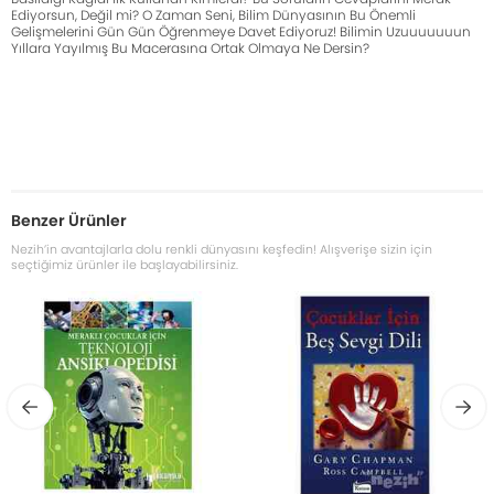
Ediyorsun, Değil mi? O Zaman Seni, Bilim Dünyasının Bu Önemli
Gelişmelerini Gün Gün Öğrenmeye Davet Ediyoruz! Bilimin Uzuuuuuuun
Yıllara Yayılmış Bu Macerasına Ortak Olmaya Ne Dersin?
Benzer Ürünler
Nezih’in avantajlarla dolu renkli dünyasını keşfedin! Alışverişe sizin için
seçtiğimiz ürünler ile başlayabilirsiniz.