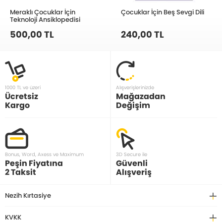
Meraklı Çocuklar İçin
Çocuklar İçin Beş Sevgi Dili
Teknoloji Ansiklopedisi
500,00 TL
240,00 TL
1000 TL ve üzeri
Alışverişlerinizde
Ücretsiz
Mağazadan
Kargo
Değişim
Bonus, Word, Axess ve Maximum
3D Secure ile
Peşin Fiyatına
Güvenli
2 Taksit
Alışveriş
Nezih Kırtasiye
KVKK