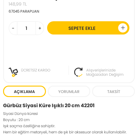
148,99
TL
67045
PARAPUAN
-
+
SEPETE EKLE
ÜCRETSİZ KARGO
Alışverişlerinizde
Mağazadan Değişim
AÇIKLAMA
YORUMLAR
TAKSIT
Gürbüz Siyasi Küre Işıklı 20 cm 42201
Siyasi Dünya küresi
Boyutu : 20 cm
Işık saçma özelliğine sahiptir.
Hem bir eğitim metaryeli, hem de şık bir aksesuar olarak kullanılabilir.