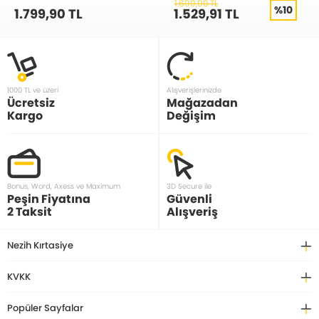
1.699,90 TL
%10
1.799,90 TL
1.529,91 TL
1000 TL ve üzeri
Alışverişlerinizde
Ücretsiz
Mağazadan
Kargo
Değişim
Bonus, Word, Axess ve Maximum
3D Secure ile
Peşin Fiyatına
Güvenli
2 Taksit
Alışveriş
Nezih Kırtasiye
KVKK
Popüler Sayfalar