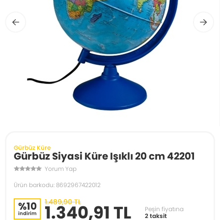
Gürbüz Küre
Gürbüz Siyasi Küre Işıklı 20 cm 42201
Yorum Yap
Ürün barkodu: 8692967422012
1.489,90 TL
%10
1.340,91 TL
Peşin fiyatına
indirim
2 taksit