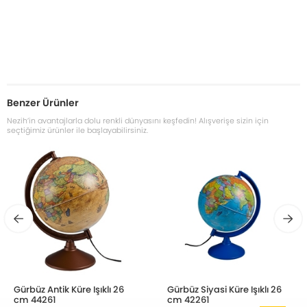
Benzer Ürünler
Nezih’in avantajlarla dolu renkli dünyasını keşfedin! Alışverişe sizin için
seçtiğimiz ürünler ile başlayabilirsiniz.
Gürbüz Antik Küre Işıklı 26
Gürbüz Siyasi Küre Işıklı 26
cm 44261
cm 42261