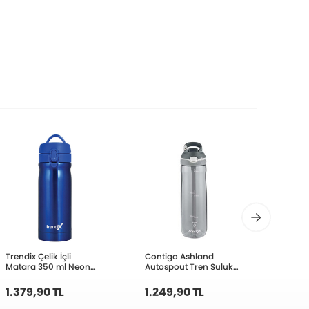
Trendix Çelik İçli
Contigo Ashland
Conti
Matara 350 ml Neon
Autospout Tren Suluk
Autos
Mavi U1800-NM
720ml Gri 2191378
720ml
1.379,90 TL
1.249,90 TL
1.24