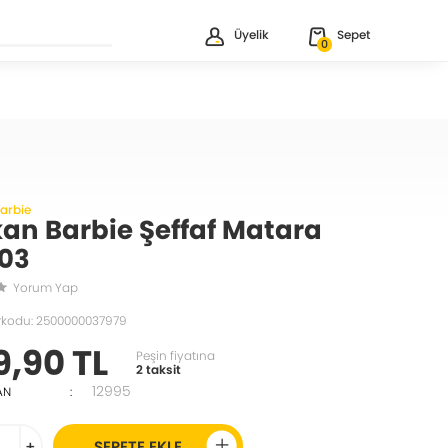
Üyelik
Sepet
0
arbie
an Barbie Şeffaf Matara
03
Yorum Yap
rkodu: 2500000037979
9,90 TL
Peşin fiyatına
2 taksit
12995
AN
:
+
SEPETE EKLE