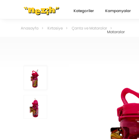
Kategoriler
Kampanyalar
Anasayfa
Kırtasiye
Çanta ve Mataralar
Mataralar