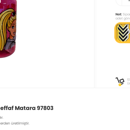
Not:
Sipar
adet gönd
1
Ü
effaf Matara 97803
r.
erden üretilmiştir.