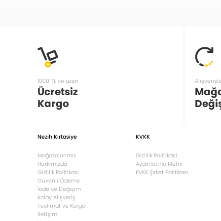
1000 TL ve üzeri
Alışverişl
Ücretsiz
Mağ
Kargo
Deği
Nezih Kırtasiye
KVKK
Mağazalarımız
Gizlilik Politikasi
Hakkımızda
Aydınlatma Metni
Gizlilik Politikası
KVKK Şirket Politikası
Güvenli Ödeme
İade ve Değişim
Kolay Alışveriş
Teslimat ve Kargo
İletişim