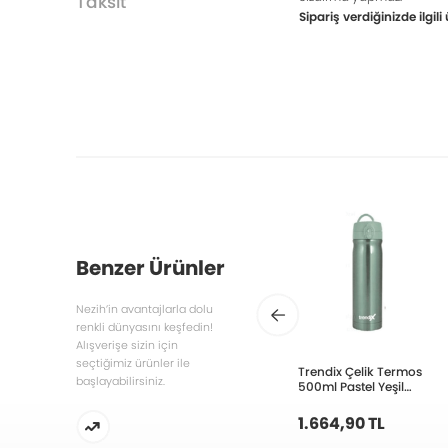
Taksit
Sipariş verdiğinizde ilgi
Benzer Ürünler
Nezih’in avantajlarla dolu
renkli dünyasını keşfedin!
Alışverişe sizin için
seçtiğimiz ürünler ile
Trendix Çelik Termos
başlayabilirsiniz.
500ml Pastel Yeşil
U5000 PY
1.664,90 TL