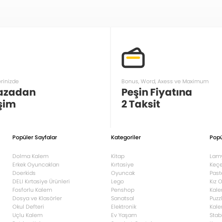
erinizde
Bonus, Word, Axess ve Maximum
azadan
Peşin Fiyatına
şim
2 Taksit
Popüler Sayfalar
Kategoriler
Popü
Dolma Kalem
Kitap
Lam
Erkek Oyuncakları
Kırtasiye
Keçe
Doerkids
Oyuncak
Past
DELI Kırtasiye Ürünleri
Lego
Kız 
Fosforlu Kalem
Penshop
Kale
Dosya ve Klasörler
Sanatsal
Puzz
Okul Defteri
Elektronik
Kale
Uçlu Kalem
Ev Yaşam
Stab