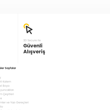
3D Secure ile
Güvenli
Alışveriş
ler Sayfalar
y
li Kalem
el Boya
Oyuncakları
m Çeşitleri
le
mler ve Yazı Gereçleri
ilo