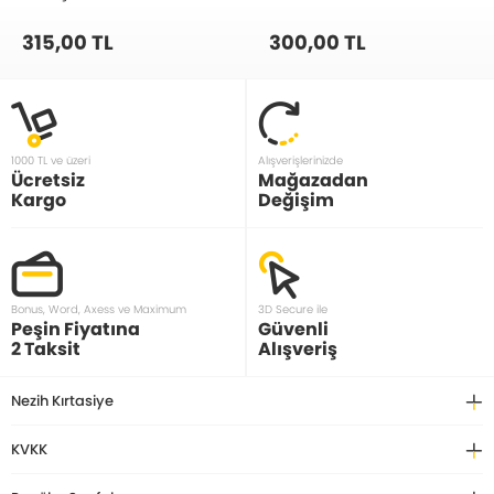
315,00 TL
300,00 TL
1000 TL ve üzeri
Alışverişlerinizde
Ücretsiz
Mağazadan
Kargo
Değişim
Bonus, Word, Axess ve Maximum
3D Secure ile
Peşin Fiyatına
Güvenli
2 Taksit
Alışveriş
Nezih Kırtasiye
KVKK