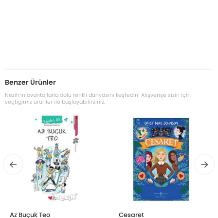
Benzer Ürünler
Nezih’in avantajlarla dolu renkli dünyasını keşfedin! Alışverişe sizin için
seçtiğimiz ürünler ile başlayabilirsiniz.
Az Buçuk Teo
Cesaret