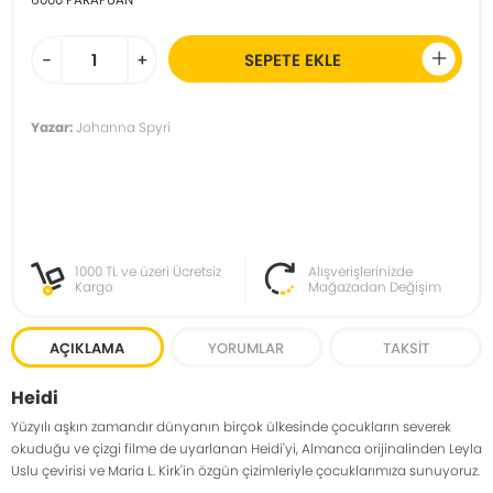
-
+
SEPETE EKLE
Yazar:
Johanna Spyri
1000 TL ve üzeri Ücretsiz
Alışverişlerinizde
Kargo
Mağazadan Değişim
AÇIKLAMA
YORUMLAR
TAKSIT
Heidi
Yüzyılı aşkın zamandır dünyanın birçok ülkesinde çocukların severek
okuduğu ve çizgi filme de uyarlanan Heidi'yi, Almanca orijinalinden Leyla
Uslu çevirisi ve Maria L. Kirk'in özgün çizimleriyle çocuklarımıza sunuyoruz.