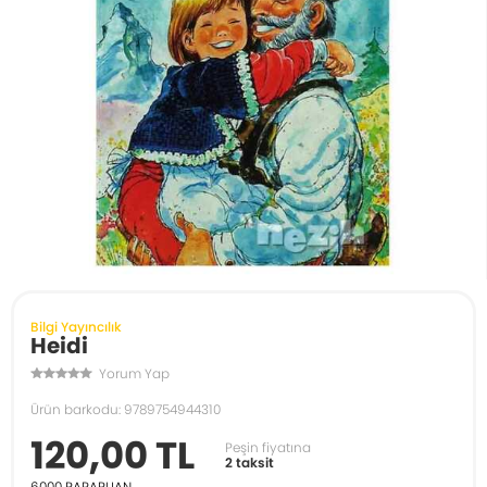
Bilgi Yayıncılık
Heidi
Yorum Yap
Ürün barkodu: 9789754944310
120,00 TL
Peşin fiyatına
2 taksit
6000
PARAPUAN