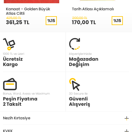
Kanaat - Golden Büyük
Tarih Atlası Açıklamalı
Atlas Ciltli
425,00 TL
200,00 TL
%15
%15
361,25 TL
170,00 TL
1000 TL ve üzeri
Alışverişlerinizde
Ücretsiz
Mağazadan
Kargo
Değişim
Bonus, Word, Axess ve Maximum
3D Secure ile
Peşin Fiyatına
Güvenli
2 Taksit
Alışveriş
Nezih Kırtasiye
KVKK