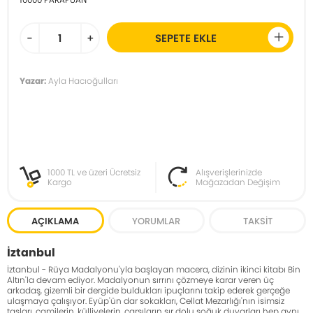
-
+
SEPETE EKLE
Yazar:
Ayla Hacıoğulları
1000 TL ve üzeri Ücretsiz
Alışverişlerinizde
Kargo
Mağazadan Değişim
AÇIKLAMA
YORUMLAR
TAKSIT
İztanbul
İztanbul - Rüya Madalyonu'yla başlayan macera, dizinin ikinci kitabı Bin
Altın'la devam ediyor. Madalyonun sırrını çözmeye karar veren üç
arkadaş, gizemli bir dergide buldukları ipuçlarını takip ederek gerçeğe
ulaşmaya çalışıyor. Eyüp'ün dar sokakları, Cellat Mezarlığı'nın isimsiz
taşları, camilerin, külliyelerin, çarşıların sır dolu soğuk duvarları hep aynı