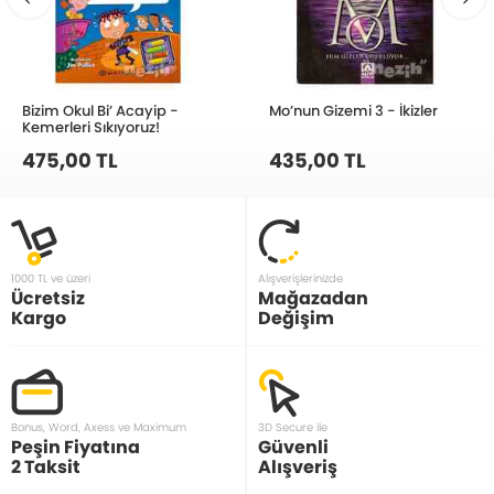
Bizim Okul Bi’ Acayip -
Mo’nun Gizemi 3 - İkizler
Kemerleri Sıkıyoruz!
475,00 TL
435,00 TL
1000 TL ve üzeri
Alışverişlerinizde
Ücretsiz
Mağazadan
Kargo
Değişim
Bonus, Word, Axess ve Maximum
3D Secure ile
Peşin Fiyatına
Güvenli
2 Taksit
Alışveriş