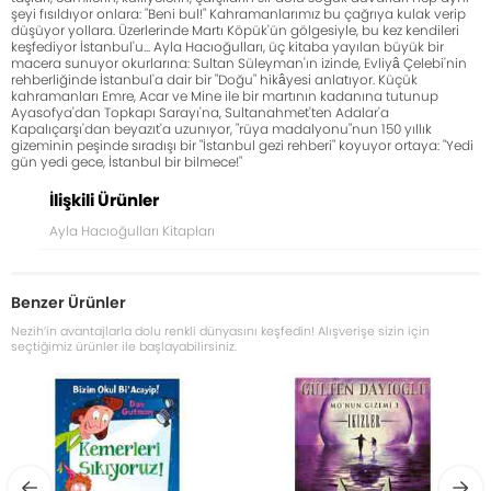
şeyi fısıldıyor onlara: "Beni bul!" Kahramanlarımız bu çağrıya kulak verip
düşüyor yollara. Üzerlerinde Martı Köpük'ün gölgesiyle, bu kez kendileri
keşfediyor İstanbul'u... Ayla Hacıoğulları, üç kitaba yayılan büyük bir
macera sunuyor okurlarına: Sultan Süleyman'ın izinde, Evliyâ Çelebi'nin
rehberliğinde İstanbul'a dair bir "Doğu" hikâyesi anlatıyor. Küçük
kahramanları Emre, Acar ve Mine ile bir martının kadanına tutunup
Ayasofya'dan Topkapı Sarayı'na, Sultanahmet'ten Adalar'a
Kapalıçarşı'dan beyazıt'a uzunıyor, "rüya madalyonu"nun 150 yıllık
gizeminin peşinde sıradışı bir "İstanbul gezi rehberi" koyuyor ortaya: "Yedi
gün yedi gece, İstanbul bir bilmece!"
İlişkili Ürünler
Ayla Hacıoğulları Kitapları
Benzer Ürünler
Nezih’in avantajlarla dolu renkli dünyasını keşfedin! Alışverişe sizin için
seçtiğimiz ürünler ile başlayabilirsiniz.