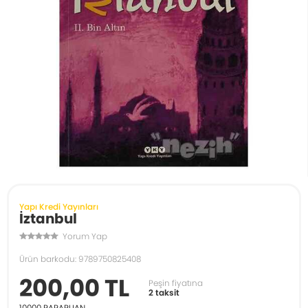
Yapı Kredi Yayınları
İztanbul
Yorum Yap
Ürün barkodu: 9789750825408
200,00 TL
Peşin fiyatına
2 taksit
10000
PARAPUAN