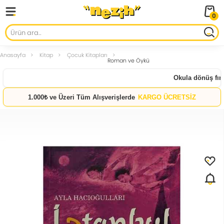
0
Anasayfa
Kitap
Çocuk Kitapları
Roman ve Öykü
Okula dönüş fırsat
1.000₺ ve Üzeri Tüm Alışverişlerde
KARGO ÜCRETSİZ