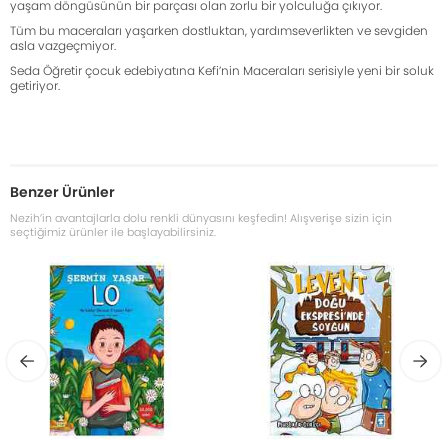
yaşam döngüsünün bir parçası olan zorlu bir yolculuğa çıkıyor.
Tüm bu maceraları yaşarken dostluktan, yardımseverlikten ve sevgiden
asla vazgeçmiyor.
Seda Öğretir çocuk edebiyatına Kefi’nin Maceraları serisiyle yeni bir soluk
getiriyor.
Benzer Ürünler
Nezih’in avantajlarla dolu renkli dünyasını keşfedin! Alışverişe sizin için
seçtiğimiz ürünler ile başlayabilirsiniz.