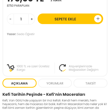
2 taksit
8750
PARAPUAN
-
+
SEPETE EKLE
Yazar:
Seda Öğretir
1000 TL ve üzeri Ücretsiz
Alışverişlerinizde
Kargo
Mağazadan Değişim
AÇIKLAMA
YORUMLAR
TAKSIT
Kefi Tarihin Peşinde - Kefi’nin Maceraları
Kefi, Van Gölü’nde yaşayan bir inci kefali. Kendi hem meraklı, hem
heyecanlı, hem de maceracı bir balık. Kefi’nin Maceraları’nda neler yok ki!
Kefi kimi zaman tarihin gizemlerinin peşine düşüyor, kimi zaman da