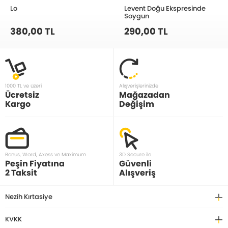
Lo
Levent Doğu Ekspresinde
Soygun
380,00 TL
290,00 TL
1000 TL ve üzeri
Alışverişlerinizde
Ücretsiz
Mağazadan
Kargo
Değişim
Bonus, Word, Axess ve Maximum
3D Secure ile
Peşin Fiyatına
Güvenli
2 Taksit
Alışveriş
Nezih Kırtasiye
KVKK