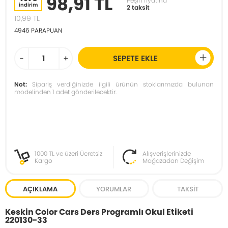
98,91 TL
Peşin fiyatına
indirim
2 taksit
10,99
TL
4946
PARAPUAN
-
+
SEPETE EKLE
Not:
Sipariş verdiğinizde ilgili ürünün stoklarımızda bulunan
modelinden 1 adet gönderilecektir.
1000 TL ve üzeri Ücretsiz
Alışverişlerinizde
Kargo
Mağazadan Değişim
AÇIKLAMA
YORUMLAR
TAKSIT
Keskin Color Cars Ders Programlı Okul Etiketi
220130-33