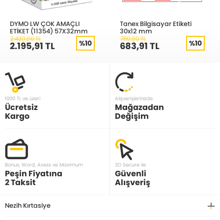
DYMO LW ÇOK AMAÇLI
Tanex Bilgisayar Etiketi
ETİKET (11354) 57X32mm
30x12 mm
2.439,90 TL
759,90 TL
%10
%10
2.195,91 TL
683,91 TL
1000 TL ve üzeri
Alışverişlerinizde
Ücretsiz
Mağazadan
Kargo
Değişim
Bonus, Word, Axess ve Maximum
3D Secure ile
Peşin Fiyatına
Güvenli
2 Taksit
Alışveriş
Nezih Kırtasiye