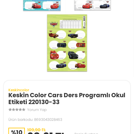
Keskincolor
Keskin Color Cars Ders Programlı Okul
Etiketi 220130-33
Yorum Yap
Ürün barkodu: 8693043028463
109,90 TL
%10