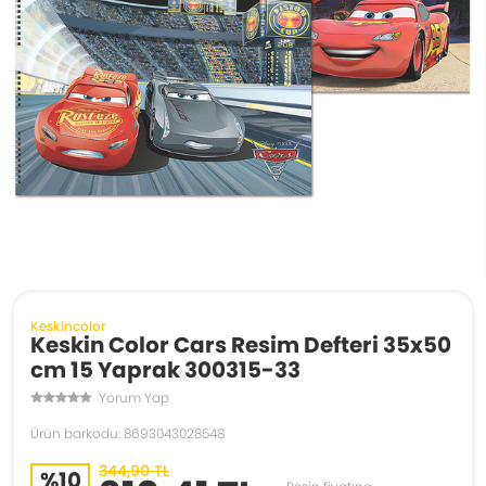
Keskincolor
Keskin Color Cars Resim Defteri 35x50
cm 15 Yaprak 300315-33
Yorum Yap
Ürün barkodu: 8693043028548
344,90 TL
%10