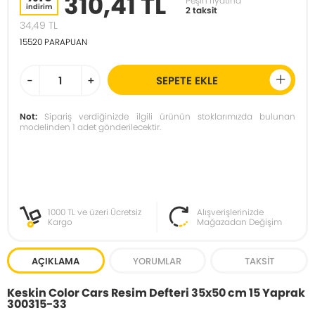
310,41 TL
Peşin fiyatına
indirim
2 taksit
34,49
TL
15520
PARAPUAN
-
+
SEPETE EKLE
Not:
Sipariş verdiğinizde ilgili ürünün stoklarımızda bulunan
modelinden 1 adet gönderilecektir.
1000 TL ve üzeri Ücretsiz
Alışverişlerinizde
Kargo
Mağazadan Değişim
AÇIKLAMA
YORUMLAR
TAKSIT
Keskin Color Cars Resim Defteri 35x50 cm 15 Yaprak
300315-33