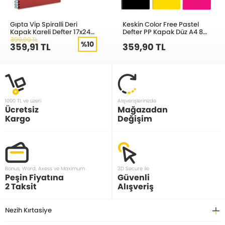
Gıpta Vip Spiralli Deri
Keskin Color Free Pastel
Kapak Kareli Defter 17x24
Defter PP Kapak Düz A4 80
Cm 140 Yaprak 1083
Yaprak 320420-99
399,90 TL
%10
359,91 TL
359,90 TL
1000 TL ve üzeri
Alışverişlerinizde
Ücretsiz
Mağazadan
Kargo
Değişim
Bonus, Word, Axess ve Maximum
3D Secure ile
Peşin Fiyatına
Güvenli
2 Taksit
Alışveriş
Nezih Kırtasiye