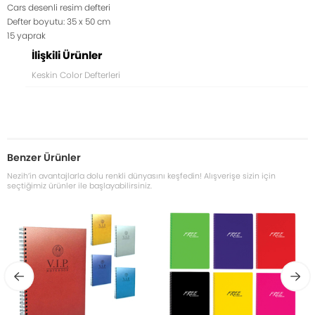
Cars desenli resim defteri
Defter boyutu: 35 x 50 cm
15 yaprak
İlişkili Ürünler
Keskin Color Defterleri
Benzer Ürünler
Nezih’in avantajlarla dolu renkli dünyasını keşfedin! Alışverişe sizin için
seçtiğimiz ürünler ile başlayabilirsiniz.