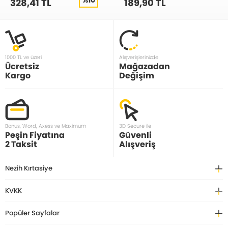
328,41 TL
189,90 TL
1000 TL ve üzeri
Alışverişlerinizde
Ücretsiz
Mağazadan
Kargo
Değişim
Bonus, Word, Axess ve Maximum
3D Secure ile
Peşin Fiyatına
Güvenli
2 Taksit
Alışveriş
Nezih Kırtasiye
KVKK
Popüler Sayfalar