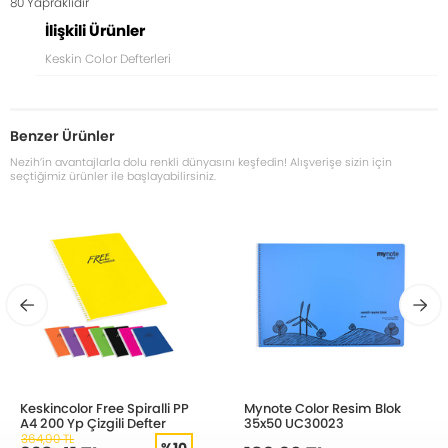
80 Yapraklıdır
İlişkili Ürünler
Keskin Color Defterleri
Benzer Ürünler
Nezih’in avantajlarla dolu renkli dünyasını keşfedin! Alışverişe sizin için
seçtiğimiz ürünler ile başlayabilirsiniz.
Keskincolor Free Spiralli PP
Mynote Color Resim Blok
A4 200 Yp Çizgili Defter
35x50 UC30023
364,90 TL
%10