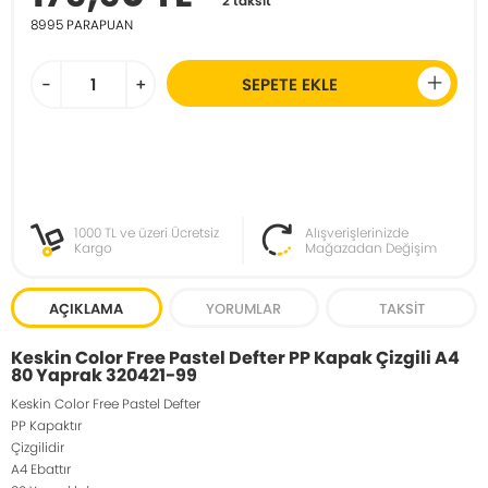
2 taksit
8995
PARAPUAN
-
+
SEPETE EKLE
1000 TL ve üzeri Ücretsiz
Alışverişlerinizde
Kargo
Mağazadan Değişim
AÇIKLAMA
YORUMLAR
TAKSIT
Keskin Color Free Pastel Defter PP Kapak Çizgili A4
80 Yaprak 320421-99
Keskin Color Free Pastel Defter
PP Kapaktır
Çizgilidir
A4 Ebattır