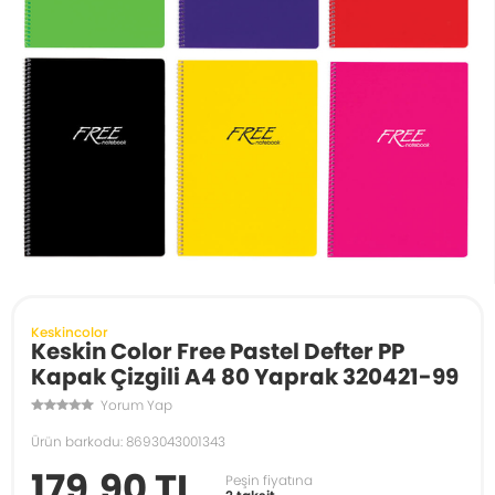
Keskincolor
Keskin Color Free Pastel Defter PP
Kapak Çizgili A4 80 Yaprak 320421-99
Yorum Yap
Ürün barkodu: 8693043001343
179,90 TL
Peşin fiyatına