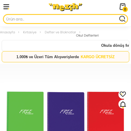
0
Anasayfa
Kırtasiye
Defter ve Bloknotlar
Okul Defterleri
Okula dönüş fırsa
1.000₺ ve Üzeri Tüm Alışverişlerde
KARGO ÜCRETSİZ