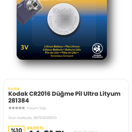
Kodak
Kodak CR2016 Düğme Pil Ultra Lityum
281384
Yorum Yap
Ürün barkodu: 887930005110
49,90 TL
%10