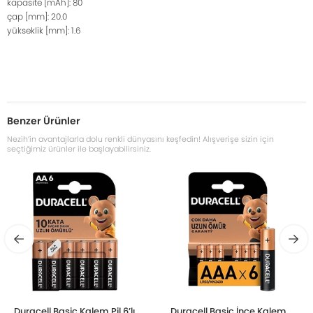
kapasite [mAh]: 80
çap [mm]: 20.0
yükseklik [mm]: 1.6
Benzer Ürünler
Nezih’in avantajlarla dolu renkli dünyasını keşfedin! Alışverişe sizin için
seçtiğimiz ürünler ile başlayabilirsiniz.
Duracell Basic Kalem Pil 6’lı
Duracell Basic İnce Kalem