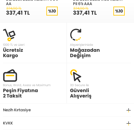
AA
Pil 6’lı AAA
374,90 TL
374,90 TL
%10
%10
337,41 TL
337,41 TL
1000 TL ve üzeri
Alışverişlerinizde
Ücretsiz
Mağazadan
Kargo
Değişim
Bonus, Word, Axess ve Maximum
3D Secure ile
Peşin Fiyatına
Güvenli
2 Taksit
Alışveriş
Nezih Kırtasiye
KVKK