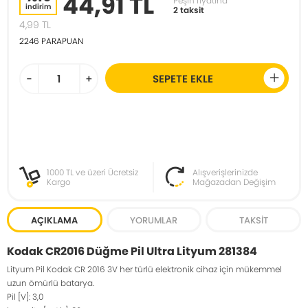
44,91 TL
Peşin fiyatına
indirim
2 taksit
4,99
TL
2246
PARAPUAN
-
+
SEPETE EKLE
1000 TL ve üzeri Ücretsiz
Alışverişlerinizde
Kargo
Mağazadan Değişim
AÇIKLAMA
YORUMLAR
TAKSIT
Kodak CR2016 Düğme Pil Ultra Lityum 281384
Lityum Pil Kodak CR 2016 3V her türlü elektronik cihaz için mükemmel
uzun ömürlü batarya.
Pil [V]: 3,0