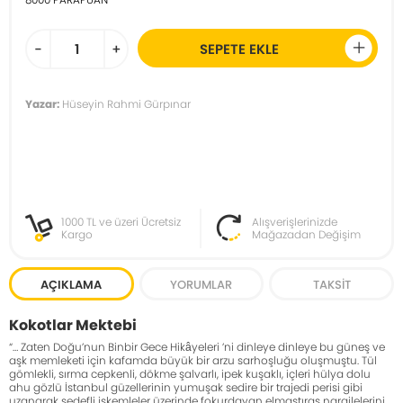
-
+
SEPETE EKLE
Yazar:
Hüseyin Rahmi Gürpınar
1000 TL ve üzeri Ücretsiz
Alışverişlerinizde
Kargo
Mağazadan Değişim
AÇIKLAMA
YORUMLAR
TAKSIT
Kokotlar Mektebi
“… Zaten Doğu’nun Binbir Gece Hikâyeleri ’ni dinleye dinleye bu güneş ve
aşk memleketi için kafamda büyük bir arzu sarhoşluğu oluşmuştu. Tül
gömlekli, sırma cepkenli, dökme şalvarlı, ipek kuşaklı, içleri hülya dolu
ahu gözlü İstanbul güzellerinin yumuşak sedire bir trajedi perisi gibi
uzanarak sedefli iskemleler üzerinde fokurdayan elmastıraş nargilelerini