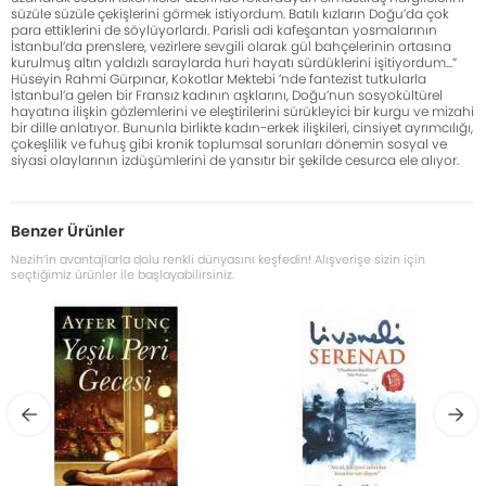
süzüle süzüle çekişlerini görmek istiyordum. Batılı kızların Doğu’da çok
para ettiklerini de söylüyorlardı. Parisli adi kafeşantan yosmalarının
İstanbul’da prenslere, vezirlere sevgili olarak gül bahçelerinin ortasına
kurulmuş altın yaldızlı saraylarda huri hayatı sürdüklerini işitiyordum…”
Hüseyin Rahmi Gürpınar, Kokotlar Mektebi ’nde fantezist tutkularla
İstanbul’a gelen bir Fransız kadının aşklarını, Doğu’nun sosyokültürel
hayatına ilişkin gözlemlerini ve eleştirilerini sürükleyici bir kurgu ve mizahi
bir dille anlatıyor. Bununla birlikte kadın-erkek ilişkileri, cinsiyet ayrımcılığı,
çokeşlilik ve fuhuş gibi kronik toplumsal sorunları dönemin sosyal ve
siyasi olaylarının izdüşümlerini de yansıtır bir şekilde cesurca ele alıyor.
Benzer Ürünler
Nezih’in avantajlarla dolu renkli dünyasını keşfedin! Alışverişe sizin için
seçtiğimiz ürünler ile başlayabilirsiniz.