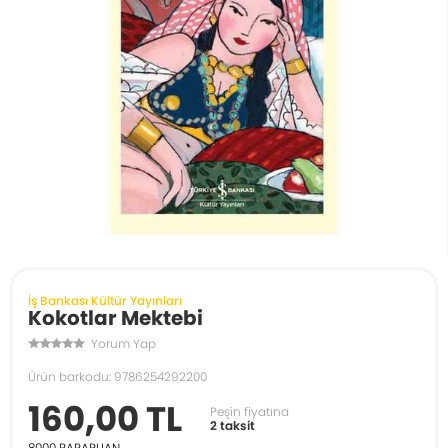
İş Bankası Kültür Yayınları
Kokotlar Mektebi
Yorum Yap
Ürün barkodu: 9786254292200
160,00 TL
Peşin fiyatına
2 taksit
8000
PARAPUAN