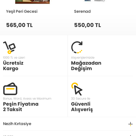
Yeşil Peri Gecesi
Serenad
565,00 TL
550,00 TL
1000 TL ve üzeri
Alışverişlerinizde
Ücretsiz
Mağazadan
Kargo
Değişim
Bonus, Word, Axess ve Maximum
3D Secure ile
Peşin Fiyatına
Güvenli
2 Taksit
Alışveriş
Nezih Kırtasiye