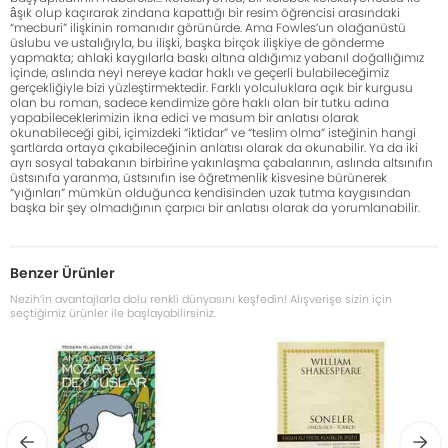
âşık olup kaçırarak zindana kapattığı bir resim öğrencisi arasındaki
“mecburi” ilişkinin romanıdır görünürde. Ama Fowles’un olağanüstü
üslubu ve ustalığıyla, bu ilişki, başka birçok ilişkiye de gönderme
yapmakta; ahlaki kaygılarla baskı altına aldığımız yabanıl doğallığımız
içinde, aslında neyi nereye kadar haklı ve geçerli bulabileceğimiz
gerçekliğiyle bizi yüzleştirmektedir. Farklı yolculuklara açık bir kurgusu
olan bu roman, sadece kendimize göre haklı olan bir tutku adına
yapabileceklerimizin ikna edici ve masum bir anlatısı olarak
okunabileceği gibi, içimizdeki “iktidar” ve “teslim olma” isteğinin hangi
şartlarda ortaya çıkabileceğinin anlatısı olarak da okunabilir. Ya da iki
ayrı sosyal tabakanın birbirine yakınlaşma çabalarının, aslında altsınıfın
üstsınıfa yaranma, üstsınıfın ise öğretmenlik kisvesine bürünerek
“yığınları” mümkün olduğunca kendisinden uzak tutma kaygısından
başka bir şey olmadığının çarpıcı bir anlatısı olarak da yorumlanabilir.
Benzer Ürünler
Nezih’in avantajlarla dolu renkli dünyasını keşfedin! Alışverişe sizin için
seçtiğimiz ürünler ile başlayabilirsiniz.