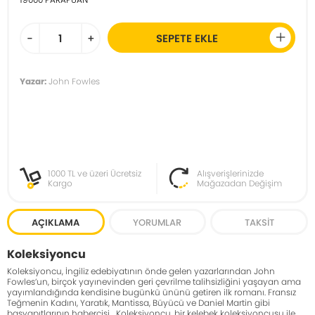
-
+
SEPETE EKLE
Yazar:
John Fowles
1000 TL ve üzeri Ücretsiz
Alışverişlerinizde
Kargo
Mağazadan Değişim
AÇIKLAMA
YORUMLAR
TAKSIT
Koleksiyoncu
Koleksiyoncu, İngiliz edebiyatının önde gelen yazarlarından John
Fowles’un, birçok yayınevinden geri çevrilme talihsizliğini yaşayan ama
yayımlandığında kendisine bugünkü ününü getiren ilk romanı. Fransız
Teğmenin Kadını, Yaratık, Mantissa, Büyücü ve Daniel Martin gibi
başyapıtlarının habercisi... Koleksiyoncu, bir kelebek koleksiyoncusu ile