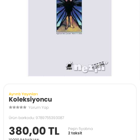
Ayrıntı Yayınları
Koleksiyoncu
Yorum Yap
Ürün barkodu: 9789755393087
380,00 TL
Peşin fiyatına
2 taksit
19000
PARAPUAN