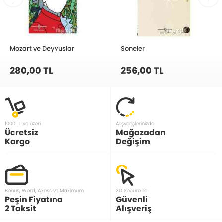
Mozart ve Deyyuslar
Soneler
280,00 TL
256,00 TL
1000 TL ve üzeri
Alışverişlerinizde
Ücretsiz
Mağazadan
Kargo
Değişim
Bonus, Word, Axess ve Maximum
3D Secure ile
Peşin Fiyatına
Güvenli
2 Taksit
Alışveriş