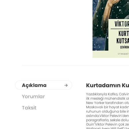
Kurtadamın Kut
Açıklama
Yazdıklarıyla Kafka, Calv
Yorumlar
ilk mesleği mühendislik ola
New Yorker tarafından otuz
Taksit
Moskovalı bir hayat kadını
ruhunun olduğuna bile ina
aslında.Viktor Pelevin'den
paragraflarla, seksle dolu
Guin"Viktor Pelevin çok ze
Wallace'ı hem Will Self'i