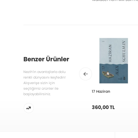
Benzer Ürünler
Nezih’in avantajlarla dolu
renkli dünyasını keşfedin!
Alışverişe sizin için
seçtiğimiz ürünler ile
17 Haziran
başlayabilirsiniz.
360,00 TL