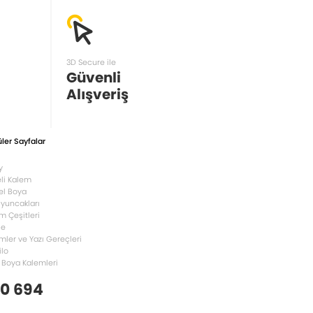
3D Secure ile
Güvenli
Alışveriş
ler Sayfalar
y
li Kalem
el Boya
Oyuncakları
m Çeşitleri
le
mler ve Yazı Gereçleri
ilo
 Boya Kalemleri
 0 694