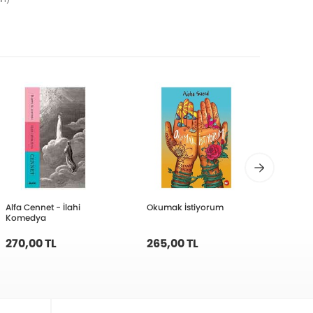
Alfa Cennet - İlahi
Okumak İstiyorum
İş Ban
Komedya
270,00 TL
265,00 TL
260,