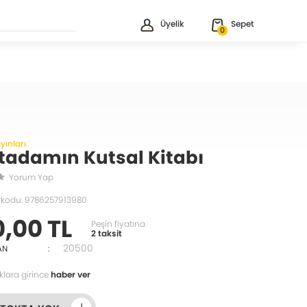
Üyelik
Sepet
0
yınları
tadamın Kutsal Kitabı
Yorum Yap
rkodu: 9786257913980
0,00 TL
Peşin fiyatına
2 taksit
20500
AN
:
klara girince
haber ver