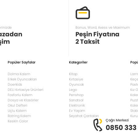
erinizde
Bonus, Word, Axess ve Maximum
azadan
Peşin Fiyatına
şim
2 Taksit
Popüler Sayfalar
Kategoriler
Popü
Dolma Kalem
Kitap
Lam
Erkek Oyuncakları
Kırtasiye
Keçe
Doerkids
Oyuncak
Past
DELI Kırtasiye Ürünleri
Lego
Kız 
Fosforlu Kalem
Penshop
Kale
Dosya ve Klasörler
Sanatsal
Puzz
Okul Defteri
Elektronik
Kale
Uçlu Kalem
Ev Yaşam
Stab
Rotring Kalem
Seyahat Çantaları
Kuru
Çağrı Merkezi
Keskin Color
0850 333