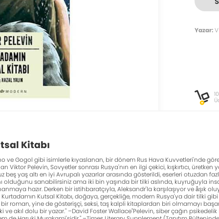
Yazar:
Vi
1
Ü
sal Kitabı
ino ve Gogol gibi isimlerle kıyaslanan, bir dönem Rus Hava Kuvvetleri'nde g
n Viktor Pelevin, Sovyetler sonrası Rusya'nın en ilgi çekici, kışkırtıcı, üretken
 beş yaş altı en iyi Avrupalı yazarlar arasında gösterildi, eserleri otuzdan f
 olduğunu sanabilirsiniz ama iki bin yaşında bir tilki aslında, kuyruğuyla insanl
nmaya hazır. Derken bir istihbaratçıyla, Aleksandr'la karşılaşıyor ve âşık olu
 Kurtadamın Kutsal Kitabı, doğaya, gerçekliğe, modern Rusya'ya dair tilki gibi ku
 bir roman, yine de gösterişçi, seksi, taş kalpli kitaplardan biri olmamayı başa
ki ve akıl dolu bir yazar." –David Foster Wallace"Pelevin, siber çağın psikede
 hem de Haruki Murakami'sidir." –Times Literary Supplement (Tanıtım Bültenind