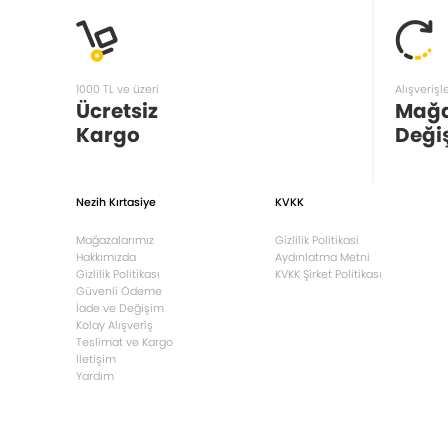
1000 TL ve üzeri
Alışverişl
Ücretsiz
Mağ
Kargo
Deği
Nezih Kırtasiye
KVKK
Mağazalarımız
Gizlilik Politikasi
Hakkımızda
Aydınlatma Metni
Gizlilik Politikası
KVKK Şirket Politikası
Güvenli Ödeme
İade ve Değişim
Kolay Alışveriş
Teslimat ve Kargo
İletişim
Yardım