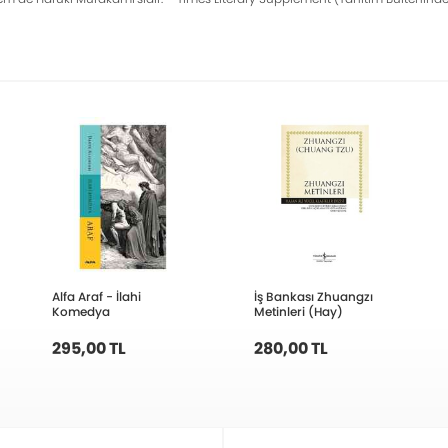
Alfa Araf - İlahi
İş Bankası Zhuangzı
Komedya
Metinleri (Hay)
295,00 TL
280,00 TL