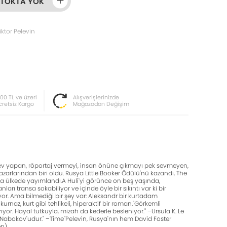
STOKTA YOK
ktor Pelevin
000 TL ve üzeri
Alışverişlerinizde
cretsiz Kargo
Mağazadan Değişim
örev yapan, röportaj vermeyi, insan önüne çıkmayı pek sevmeyen,
 yazarlarından biri oldu. Rusya Little Booker Ödülü'nü kazandı, The
azla ülkede yayımlandı.A Huli'yi görünce on beş yaşında,
arı transa sokabiliyor ve içinde öyle bir sıkıntı var ki bir
yor. Ama bilmediği bir şey var: Aleksandr bir kurtadam
rnaz, kurt gibi tehlikeli, hiperaktif bir roman."Görkemli
rıyor. Hayal tutkuyla, mizah da kederle besleniyor." –Ursula K. Le
lik Nabokov'udur." –Time"Pelevin, Rusya'nın hem David Foster
en)