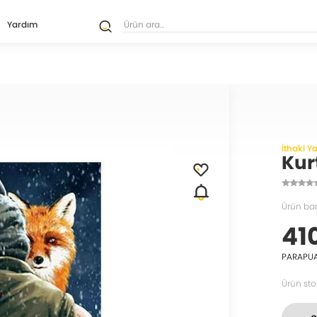
Yardım
İthaki Ya
Kur
Ürün ba
41
PARAPU
Ürün sto