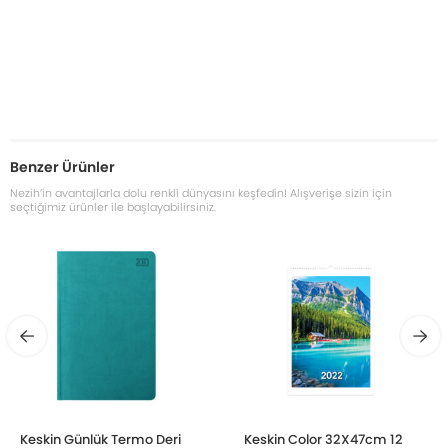
Benzer Ürünler
Nezih’in avantajlarla dolu renkli dünyasını keşfedin! Alışverişe sizin için
seçtiğimiz ürünler ile başlayabilirsiniz.
Keskin Günlük Termo Deri
Keskin Color 32X47cm 12