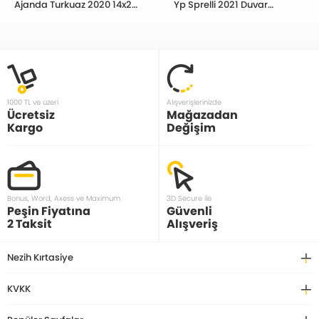
Ajanda Turkuaz 2020 14x20
Yp Sprelli 2021 Duvar
cm 832909-99
Takvimi Manzara 810523
1000 TL ve üzeri
Alışverişlerinizde
Ücretsiz
Mağazadan
Kargo
Değişim
Bonus, Word, Axess ve Maximum
3D Secure ile
Peşin Fiyatına
Güvenli
2 Taksit
Alışveriş
Nezih Kırtasiye
KVKK