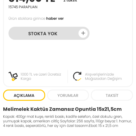
2 taksit
15745
PARAPUAN
Ürün stoklara girince
haber ver
STOKTA YOK
1000 TL ve üzeri Ücretsiz
Alışverişlerinizde
Kargo
Mağazadan Değişim
AÇIKLAMA
YORUMLAR
TAKSIT
Melimelek Kaktüs Zamansız Opuntia 15x21,5cm
Kapak: 400gr mat kuşe, renkli baskı, kadife selefon, özel dokulu gren,
yumuşak kapak, amerikan ciltİç Sayfalar: 256 sayfa, 110gr beyaz 1. hamur,
4 renk baskı, seperatörlü, her ay için özel tasarım.Ebat: 15 x 21,5 cm