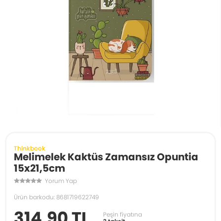
Thinkbook
Melimelek Kaktüs Zamansız Opuntia
15x21,5cm
Yorum Yap
Ürün barkodu: 8681719622749
314,90 TL
Peşin fiyatına