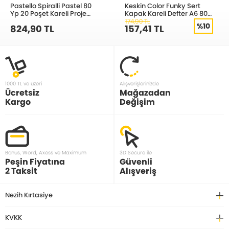
Pastello Spiralli Pastel 80
Keskin Color Funky Sert
Yp 20 Poşet Kareli Proje
Kapak Kareli Defter A6 80
Defteri
Yaprak 418022-99
174,90 TL
%10
824,90 TL
157,41 TL
1000 TL ve üzeri
Alışverişlerinizde
Ücretsiz
Mağazadan
Kargo
Değişim
Bonus, Word, Axess ve Maximum
3D Secure ile
Peşin Fiyatına
Güvenli
2 Taksit
Alışveriş
Nezih Kırtasiye
KVKK