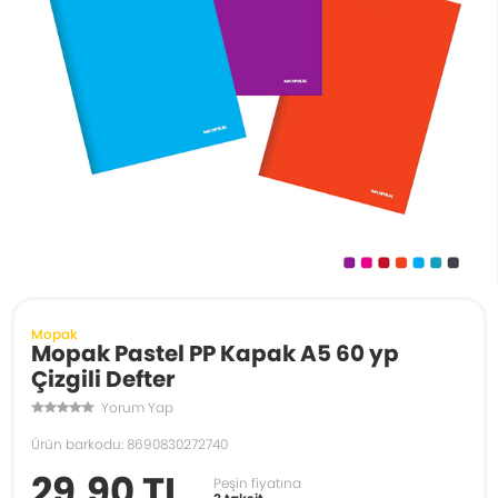
Mopak
Mopak Pastel PP Kapak A5 60 yp
Çizgili Defter
Yorum Yap
Ürün barkodu: 8690830272740
29,90 TL
Peşin fiyatına