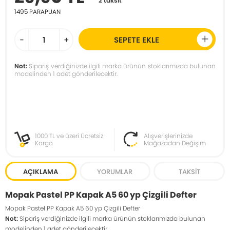
2 taksit
1495
PARAPUAN
-
+
SEPETE EKLE
Not:
Sipariş verdiğinizde ilgili marka ürünün stoklarımızda bulunan
modelinden 1 adet gönderilecektir.
1000 TL ve üzeri Ücretsiz
Alışverişlerinizde
Kargo
Mağazadan Değişim
AÇIKLAMA
YORUMLAR
TAKSIT
Mopak Pastel PP Kapak A5 60 yp Çizgili Defter
Mopak Pastel PP Kapak A5 60 yp Çizgili Defter
Not:
Sipariş verdiğinizde ilgili marka ürünün stoklarımızda bulunan
modelinden 1 adet gönderilecektir.