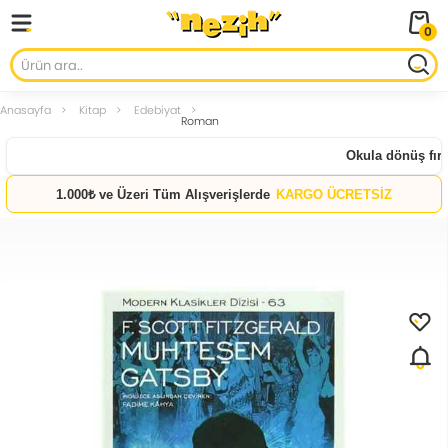
0
Anasayfa
Kitap
Edebiyat
Roman
Okula dönüş fırsat
1.000₺ ve Üzeri Tüm Alışverişlerde
KARGO ÜCRETSİZ