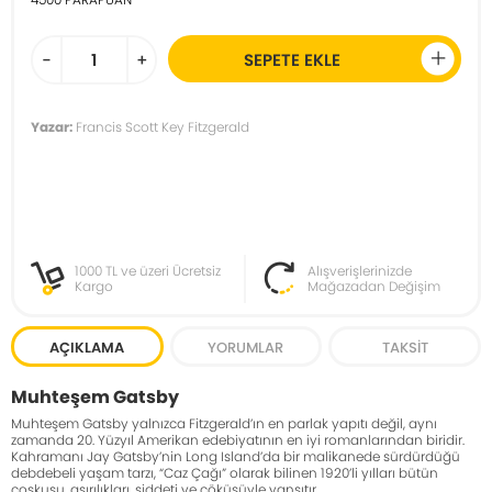
-
+
SEPETE EKLE
Yazar:
Francis Scott Key Fitzgerald
1000 TL ve üzeri Ücretsiz
Alışverişlerinizde
Kargo
Mağazadan Değişim
AÇIKLAMA
YORUMLAR
TAKSIT
Muhteşem Gatsby
Muhteşem Gatsby yalnızca Fitzgerald’ın en parlak yapıtı değil, aynı
zamanda 20. Yüzyıl Amerikan edebiyatının en iyi romanlarından biridir.
Kahramanı Jay Gatsby’nin Long Island’da bir malikanede sürdürdüğü
debdebeli yaşam tarzı, “Caz Çağı” olarak bilinen 1920’li yılları bütün
coşkusu, aşırılıkları, şiddeti ve çöküşüyle yansıtır.