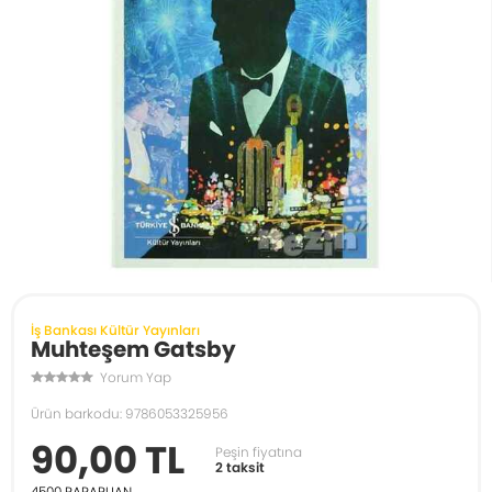
İş Bankası Kültür Yayınları
Muhteşem Gatsby
Yorum Yap
Ürün barkodu: 9786053325956
90,00 TL
Peşin fiyatına
2 taksit
4500
PARAPUAN