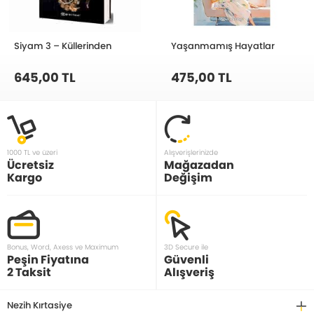
Siyam 3 – Küllerinden
Yaşanmamış Hayatlar
645,00 TL
475,00 TL
1000 TL ve üzeri
Alışverişlerinizde
Ücretsiz
Mağazadan
Kargo
Değişim
Bonus, Word, Axess ve Maximum
3D Secure ile
Peşin Fiyatına
Güvenli
2 Taksit
Alışveriş
Nezih Kırtasiye