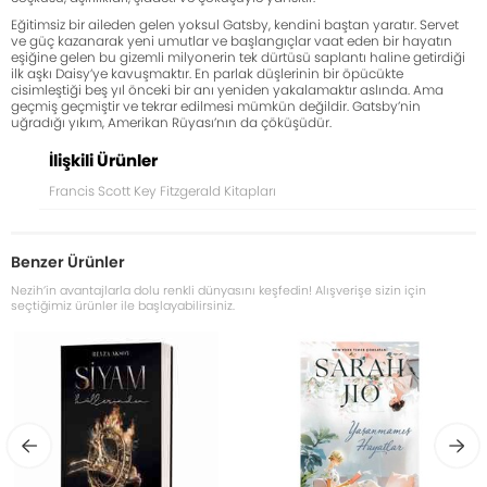
Eğitimsiz bir aileden gelen yoksul Gatsby, kendini baştan yaratır. Servet
ve güç kazanarak yeni umutlar ve başlangıçlar vaat eden bir hayatın
eşiğine gelen bu gizemli milyonerin tek dürtüsü saplantı haline getirdiği
ilk aşkı Daisy’ye kavuşmaktır. En parlak düşlerinin bir öpücükte
cisimleştiği beş yıl önceki bir anı yeniden yakalamaktır aslında. Ama
geçmiş geçmiştir ve tekrar edilmesi mümkün değildir. Gatsby’nin
uğradığı yıkım, Amerikan Rüyası’nın da çöküşüdür.
İlişkili Ürünler
Francis Scott Key Fitzgerald Kitapları
Benzer Ürünler
Nezih’in avantajlarla dolu renkli dünyasını keşfedin! Alışverişe sizin için
seçtiğimiz ürünler ile başlayabilirsiniz.