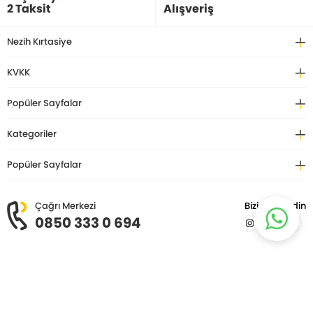
2 Taksit
Alışveriş
Nezih Kırtasiye
KVKK
Popüler Sayfalar
Kategoriler
Popüler Sayfalar
Çağrı Merkezi
Bizi Takip Edin
0850 333 0 694
© Copyright 2026 Nezih Kitap Kırtasiye. Tüm hakları saklıdır.
T
-Soft
E-Ticaret
Sistemleriyle Hazırlanmıştır.