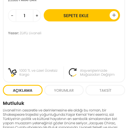
-
+
SEPETE EKLE
Yazar:
Zülfü Livaneli
1000 TL ve üzeri Ücretsiz
Alışverişlerinizde
Kargo
Mağazadan Değişim
AÇIKLAMA
YORUMLAR
TAKSIT
Mutluluk
Livaneli’nin cesaretle ve derinlemesine ele aldığı bu roman, bir
Shakespeare trajedisi yoğunluğunda.Yaşar Kemal Yeni eseriniz, sizi
Türkiye’nin politik ve kültürel hayatının en sembolik simalarından biri
yapan muazzam yeteneğinizi gözler önüne seriyor…Jacques Chirac,
Fransa Cumhurbaşkanı Mutluluk romanında, Livaneli felsefi ve siyasi