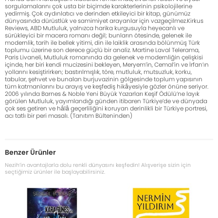
sorgulamalarını çok usta bir biçimde karakterlerinin psikolojilerine
yedirmiş. Çok aydınlatıcı ve derinden etkileyici bir kitap, günümüz
dünyasında dürüstlük ve samimiyet arayanlar için vazgeçilmez.Kirkus
Reviews, ABD Mutluluk, yalnızca harika kurgusuyla heyecanlı ve
sürükleyici bir macera romanı değil; bunların ötesinde, gelenek ile
modernlik, tarih ile bellek yitimi, din ile laiklik arasında bölünmüş Türk
toplumu üzerine son derece güçlü bir analiz. Martine Laval Telerama,
Paris Livaneli, Mutluluk romanında da gelenek ve modernliğin çelişkisi
içinde, her biri kendi mucizesini bekleyen, Meryem’in, Cemal’in ve İrfan’ın
yollarını kesiştirirken; bastırılmışlık, töre, mutluluk, mutsuzluk, korku,
tabular, şehvet ve bunalan burjuvazinin gölgesinde toplum yapısının
tüm katmanlarını bu arayış ve keşfediş hikâyesiyle gözler önüne seriyor.
2006 yılında Barnes & Noble Yeni Büyük Yazarları Keşif Ödülü’ne layık
görülen Mutluluk, yayımlandığı günden itibaren Türkiye’de ve dünyada
çok ses getiren ve hâlâ geçerliliğini koruyan derinlikli bir Türkiye portresi,
acı tatlı bir peri masalı. (Tanıtım Bülteninden)
Benzer Ürünler
Nezih’in avantajlarla dolu renkli dünyasını keşfedin! Alışverişe sizin için
seçtiğimiz ürünler ile başlayabilirsiniz.