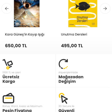
Kara Güneş’in Kayıp Işığı
Unutma Dersleri
650,00 TL
495,00 TL
1000 TL ve üzeri
Alışverişlerinizde
Ücretsiz
Mağazadan
Kargo
Değişim
Bonus, Word, Axess ve Maximum
3D Secure ile
Peşin Fiyatına
Güvenli