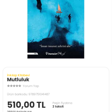
İnkılap Kitabevi
Mutluluk
Yorum Yap
Ürün barkodu: 9789751041487
510,00 TL
Peşin fiyatına
2 taksit
25500
PARAPUAN