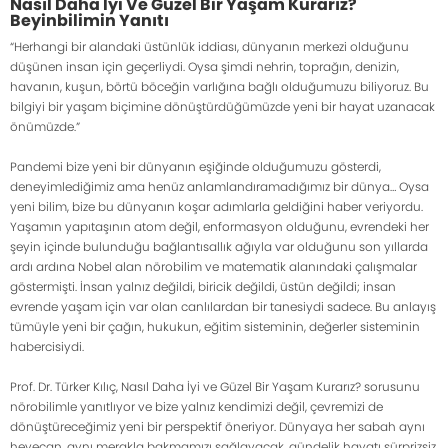
Nasıl Daha İyi Ve Güzel Bir Yaşam Kurarız?
Beyinbilimin Yanıtı
“Herhangi bir alandaki üstünlük iddiası, dünyanın merkezi olduğunu
düşünen insan için geçerliydi. Oysa şimdi nehrin, toprağın, denizin,
havanın, kuşun, börtü böceğin varlığına bağlı olduğumuzu biliyoruz. Bu
bilgiyi bir yaşam biçimine dönüştürdüğümüzde yeni bir hayat uzanacak
önümüzde.”
Pandemi bize yeni bir dünyanın eşiğinde olduğumuzu gösterdi,
deneyimlediğimiz ama henüz anlamlandıramadığımız bir dünya… Oysa
yeni bilim, bize bu dünyanın koşar adımlarla geldiğini haber veriyordu.
Yaşamın yapıtaşının atom değil, enformasyon olduğunu, evrendeki her
şeyin içinde bulunduğu bağlantısallık ağıyla var olduğunu son yıllarda
ardı ardına Nobel alan nörobilim ve matematik alanındaki çalışmalar
göstermişti. İnsan yalnız değildi, biricik değildi, üstün değildi; insan
evrende yaşam için var olan canlılardan bir tanesiydi sadece. Bu anlayış
tümüyle yeni bir çağın, hukukun, eğitim sisteminin, değerler sisteminin
habercisiydi.
Prof. Dr. Türker Kılıç, Nasıl Daha İyi ve Güzel Bir Yaşam Kurarız? sorusunu
nörobilimle yanıtlıyor ve bize yalnız kendimizi değil, çevremizi de
dönüştüreceğimiz yeni bir perspektif öneriyor. Dünyaya her sabah aynı
heyecan, aynı merakla bakmamızı sağlayacak, gündelik hayatı sürprizsiz