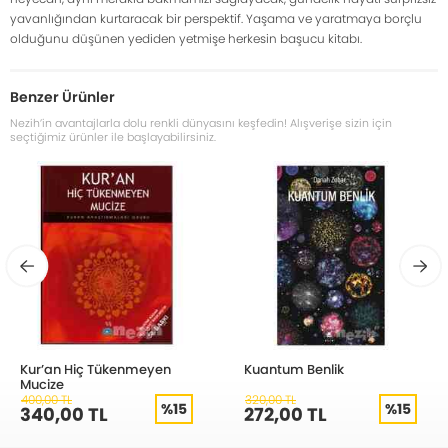
yavanlığından kurtaracak bir perspektif. Yaşama ve yaratmaya borçlu
olduğunu düşünen yediden yetmişe herkesin başucu kitabı.
Benzer Ürünler
Nezih’in avantajlarla dolu renkli dünyasını keşfedin! Alışverişe sizin için
seçtiğimiz ürünler ile başlayabilirsiniz.
Kur’an Hiç Tükenmeyen
Kuantum Benlik
Mucize
400,00 TL
320,00 TL
%15
%15
340,00 TL
272,00 TL