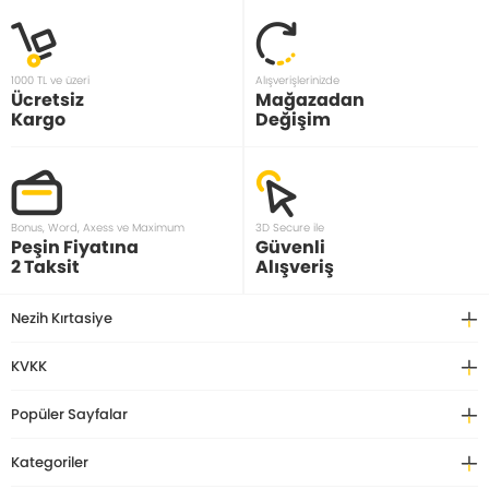
1000 TL ve üzeri
Alışverişlerinizde
Ücretsiz
Mağazadan
Kargo
Değişim
Bonus, Word, Axess ve Maximum
3D Secure ile
Peşin Fiyatına
Güvenli
2 Taksit
Alışveriş
Nezih Kırtasiye
KVKK
Popüler Sayfalar
Kategoriler