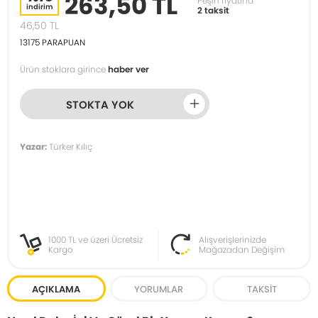
263,50 TL
Peşin fiyatına
indirim
2 taksit
46,50
TL
13175
PARAPUAN
Ürün stoklara girince
haber ver
STOKTA YOK
Yazar:
Türker Kılıç
1000 TL ve üzeri Ücretsiz
Alışverişlerinizde
Kargo
Mağazadan Değişim
AÇIKLAMA
YORUMLAR
TAKSIT