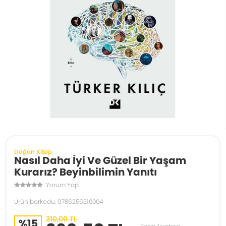
Doğan Kitap
Nasıl Daha İyi Ve Güzel Bir Yaşam
Kurarız? Beyinbilimin Yanıtı
Yorum Yap
Ürün barkodu: 9786256210004
310,00 TL
%15