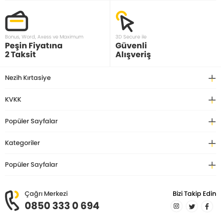
Bonus, Word, Axess ve Maximum
3D Secure ile
Peşin Fiyatına
Güvenli
2 Taksit
Alışveriş
Nezih Kırtasiye
KVKK
Popüler Sayfalar
Kategoriler
Popüler Sayfalar
Çağrı Merkezi
Bizi Takip Edin
0850 333 0 694