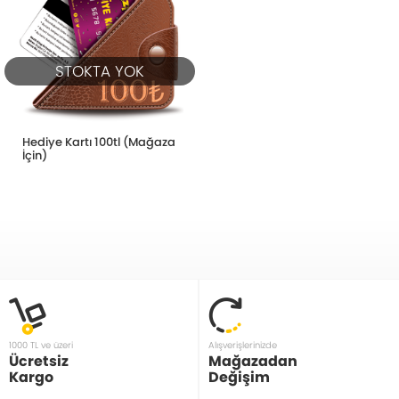
STOKTA YOK
Hediye Kartı 100tl (Mağaza
İçin)
1000 TL ve üzeri
Alışverişlerinizde
Ücretsiz
Mağazadan
Kargo
Değişim