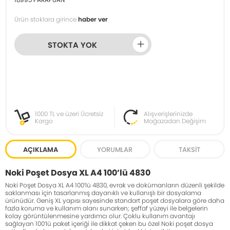
Ürün stoklara girince
haber ver
STOKTA YOK
1000 TL ve üzeri Ücretsiz
Alışverişlerinizde
Kargo
Mağazadan Değişim
AÇIKLAMA
YORUMLAR
TAKSIT
Noki Poşet Dosya XL A4 100’lü 4830
Noki Poşet Dosya XL A4 100’lü 4830, evrak ve dokümanların düzenli şekilde
saklanması için tasarlanmış dayanıklı ve kullanışlı bir dosyalama
ürünüdür. Geniş XL yapısı sayesinde standart poşet dosyalara göre daha
fazla koruma ve kullanım alanı sunarken; şeffaf yüzeyi ile belgelerin
kolay görüntülenmesine yardımcı olur. Çoklu kullanım avantajı
sağlayan 100’lü paket içeriği ile dikkat çeken bu özel Noki poşet dosya