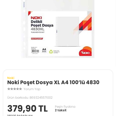
Noki
Noki Poşet Dosya XL A4 100’lü 4830
Yorum Yap
Ürün barkodu: 8693245571002
379,90 TL
Peşin fiyatına
2 taksit
18995
PARAPUAN