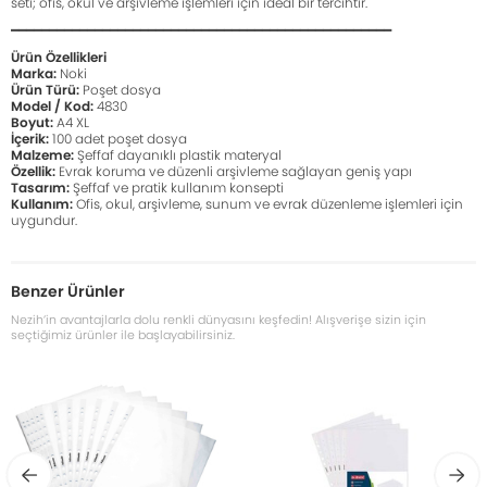
seti; ofis, okul ve arşivleme işlemleri için ideal bir tercihtir.
━━━━━━━━━━━━━━━━━━━━━━━━━━━━━━━━━━━━━━━━━━━━━━━━━━
Ürün Özellikleri
Marka:
Noki
Ürün Türü:
Poşet dosya
Model / Kod:
4830
Boyut:
A4 XL
İçerik:
100 adet poşet dosya
Malzeme:
Şeffaf dayanıklı plastik materyal
Özellik:
Evrak koruma ve düzenli arşivleme sağlayan geniş yapı
Tasarım:
Şeffaf ve pratik kullanım konsepti
Kullanım:
Ofis, okul, arşivleme, sunum ve evrak düzenleme işlemleri için
uygundur.
Benzer Ürünler
Nezih’in avantajlarla dolu renkli dünyasını keşfedin! Alışverişe sizin için
seçtiğimiz ürünler ile başlayabilirsiniz.