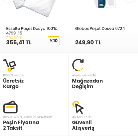
Esselte Poşet Dosya 100’lü
Globox Poşet Dosya 6724
4799-15
394,90 TL
%10
355,41 TL
249,90 TL
1000 TL ve üzeri
Alışverişlerinizde
Ücretsiz
Mağazadan
Kargo
Değişim
Bonus, Word, Axess ve Maximum
3D Secure ile
Peşin Fiyatına
Güvenli
2 Taksit
Alışveriş