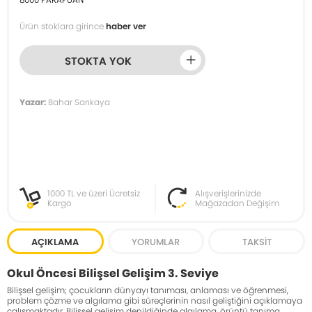
Ürün stoklara girince
haber ver
STOKTA YOK
Yazar:
Bahar Sarıkaya
1000 TL ve üzeri Ücretsiz
Alışverişlerinizde
Kargo
Mağazadan Değişim
AÇIKLAMA
YORUMLAR
TAKSIT
Okul Öncesi Bilişsel Gelişim 3. Seviye
Bilişsel gelişim; çocukların dünyayı tanıması, anlaması ve öğrenmesi,
problem çözme ve algılama gibi süreçlerinin nasıl geliştiğini açıklamaya
çalışmaktadır. Bilişsel gelişim denildiğinde algılama, örüntü tanıma,