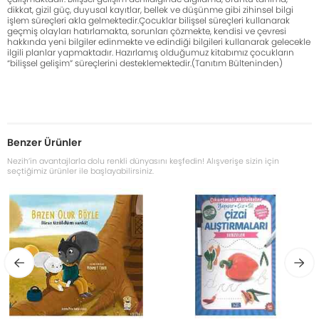
dikkat, gizil güç, duyusal kayıtlar, bellek ve düşünme gibi zihinsel bilgi
işlem süreçleri akla gelmektedir.Çocuklar bilişsel süreçleri kullanarak
geçmiş olayları hatırlamakta, sorunları çözmekte, kendisi ve çevresi
hakkında yeni bilgiler edinmekte ve edindiği bilgileri kullanarak gelecekle
ilgili planlar yapmaktadır. Hazırlamış olduğumuz kitabımız çocukların
“bilişsel gelişim” süreçlerini desteklemektedir.(Tanıtım Bülteninden)
Benzer Ürünler
Nezih’in avantajlarla dolu renkli dünyasını keşfedin! Alışverişe sizin için
seçtiğimiz ürünler ile başlayabilirsiniz.