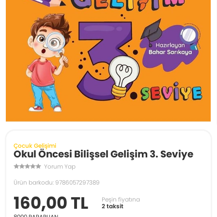
Çocuk Gelişimi
Okul Öncesi Bilişsel Gelişim 3. Seviye
Yorum Yap
Ürün barkodu: 9786057297389
160,00 TL
Peşin fiyatına
2 taksit
8000
PARAPUAN