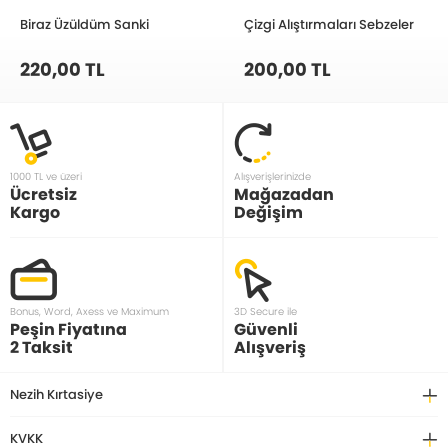
Biraz Üzüldüm Sanki
Çizgi Alıştırmaları Sebzeler
220,00 TL
200,00 TL
1000 TL ve üzeri
Alışverişlerinizde
Ücretsiz
Mağazadan
Kargo
Değişim
Bonus, Word, Axess ve Maximum
3D Secure ile
Peşin Fiyatına
Güvenli
2 Taksit
Alışveriş
Nezih Kırtasiye
KVKK