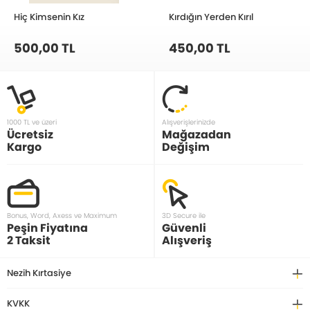
Hiç Kimsenin Kız
Kırdığın Yerden Kırıl
500,00 TL
450,00 TL
1000 TL ve üzeri
Alışverişlerinizde
Ücretsiz
Mağazadan
Kargo
Değişim
Bonus, Word, Axess ve Maximum
3D Secure ile
Peşin Fiyatına
Güvenli
2 Taksit
Alışveriş
Nezih Kırtasiye
KVKK