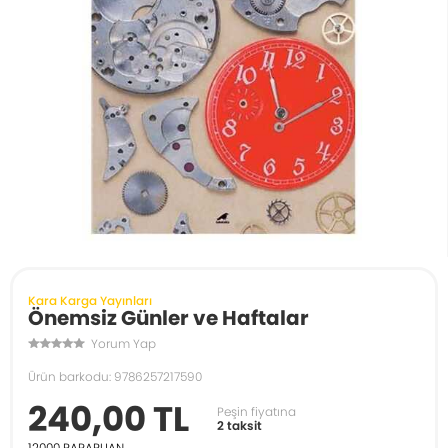
Kara Karga Yayınları
Önemsiz Günler ve Haftalar
Yorum Yap
Ürün barkodu: 9786257217590
240,00 TL
Peşin fiyatına
2 taksit
12000
PARAPUAN