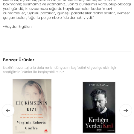
bakmamız, susmamız ve yazmamız... Sonra günlerimiz vardı, olup olacağı
yedi gündü, iki avcumuza sığardı, ‘hayırlı cumalar’ kadar ‘mavi
cumartesiler’, ‘uykulu pazarlar’, ‘güneşli pazartesiler’, ‘sakin salılar’, ‘iyimser
çarşambalar’, ‘uğurlu perşembeler’ de demek iyiydi.”
-Haydar Ergülen
Benzer Ürünler
Nezih’in avantajlarla dolu renkli dünyasını keşfedin! Alışverişe sizin için
seçtiğimiz ürünler ile başlayabilirsiniz.