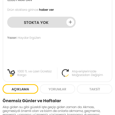
Ürün stoklara girince
haber ver
STOKTA YOK
Yazar:
Haydar Ergülen
1000 TL ve üzeri Ücretsiz
Alışverişlerinizde
Kargo
Mağazadan Değişim
AÇIKLAMA
YORUMLAR
TAKSIT
Önemsiz Günler ve Haftalar
Akıp giden su gibi güzeldi işte geçip giden zaman da. Akması,
geçmesiydi önemli olan ve bizim de onlarla akmamız, geçmemiz,
esmemiz, uçmamız, yüzmemiz, yürümemiz, koşmamız, durmamız,