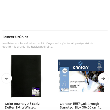
Benzer Ürünler
Nezih’in avantajlarla dolu renkli dünyasını keşfedin! Alışverişe sizin için
seçtiğimiz ürünler ile başlayabilirsiniz.
Daler Rowney A3 Eskiz
Canson 1557 Çok Amaçlı
Defteri Extra White
Sanatsal Blok 35x50 cm 15