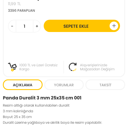
11,99
TL
3396
PARAPUAN
-
+
SEPETE EKLE
1000 TL ve üzeri Ücretsiz
Alışverişlerinizde
Kargo
Mağazadan Değişim
AÇIKLAMA
YORUMLAR
TAKSIT
Panda Duralit 3 mm 25x35 cm 001
Resim altlığı olarak kullanılabilen duralit
3 mm kalınlığında
Boyut: 25 x 35 cm
Duralit üzerine yağlıboya ve akrilik boya ile resim yapılabilir.