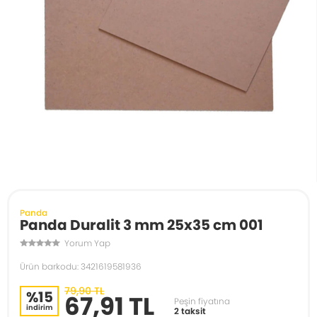
Panda
Panda Duralit 3 mm 25x35 cm 001
Yorum Yap
Ürün barkodu: 3421619581936
79,90 TL
%15
67,91 TL
Peşin fiyatına
indirim
2 taksit