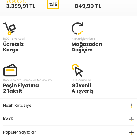
481150300
Yaprak C120153550
3.999,90 TL
%15
3.399,91 TL
849,90 TL
1000 TL ve üzeri
Alışverişlerinizde
Ücretsiz
Mağazadan
Kargo
Değişim
Bonus, Word, Axess ve Maximum
3D Secure ile
Peşin Fiyatına
Güvenli
2 Taksit
Alışveriş
Nezih Kırtasiye
KVKK
Popüler Sayfalar