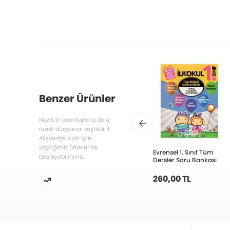
Benzer Ürünler
Nezih’in avantajlarla dolu
renkli dünyasını keşfedin!
Alışverişe sizin için
seçtiğimiz ürünler ile
Evrensel 1. Sınıf Tüm
başlayabilirsiniz.
Dersler Soru Bankası
260,00 TL