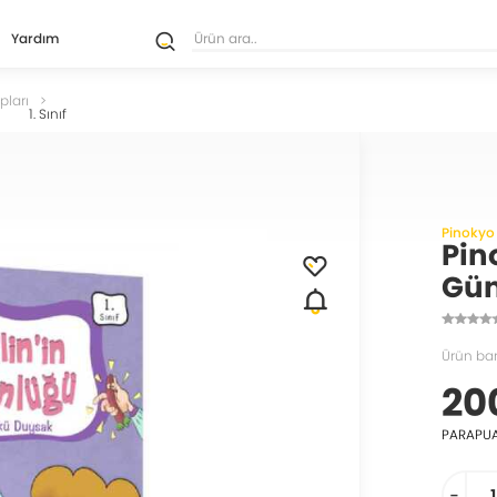
Yardım
pları
1. Sınıf
Pinokyo
Pino
Gün
Ürün ba
20
PARAPU
-