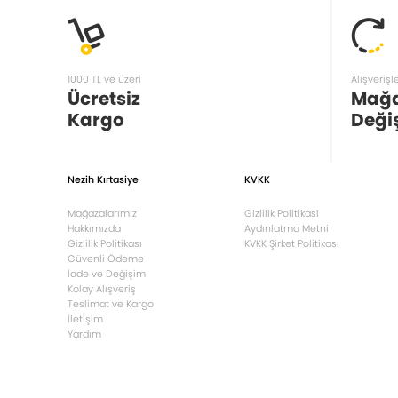
1000 TL ve üzeri
Alışverişl
Ücretsiz
Mağ
Kargo
Deği
Nezih Kırtasiye
KVKK
Mağazalarımız
Gizlilik Politikasi
Hakkımızda
Aydınlatma Metni
Gizlilik Politikası
KVKK Şirket Politikası
Güvenli Ödeme
İade ve Değişim
Kolay Alışveriş
Teslimat ve Kargo
İletişim
Yardım