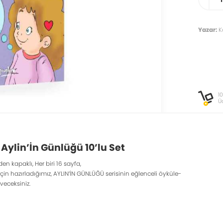
Yazar:
Ko
1
Ü
 Aylin’İn Günlüğü 10’lu Set
den kapaklı, Her biri 16 sayfa,
çin hazırladığımız, AYLIN’İN GÜNLÜĞÜ serisinin eğlenceli öyküle-
veceksiniz.