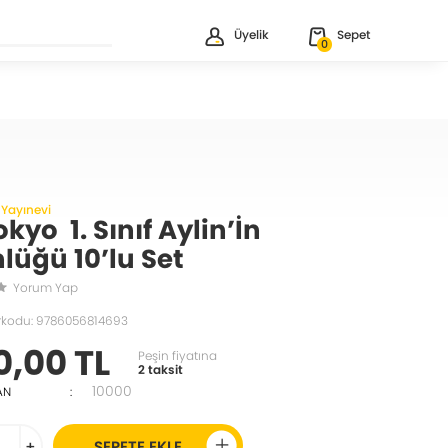
Üyelik
Sepet
0
 Yayınevi
kyo 1. Sınıf Aylin’İn
lüğü 10’lu Set
Yorum Yap
rkodu: 9786056814693
0,00 TL
Peşin fiyatına
2 taksit
10000
AN
:
+
SEPETE EKLE