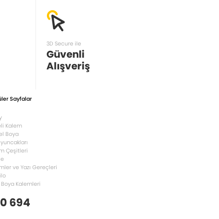
3D Secure ile
Güvenli
Alışveriş
ler Sayfalar
y
li Kalem
el Boya
Oyuncakları
m Çeşitleri
le
mler ve Yazı Gereçleri
ilo
 Boya Kalemleri
 0 694