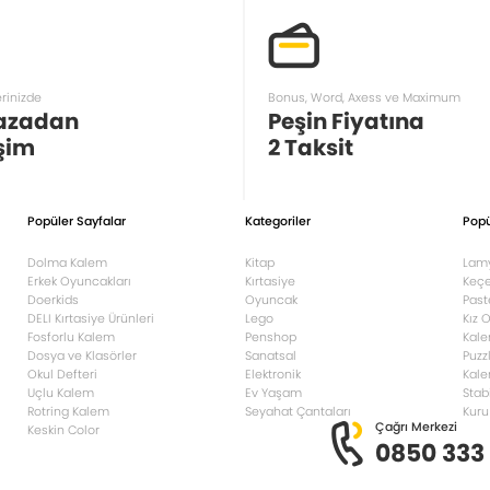
erinizde
Bonus, Word, Axess ve Maximum
azadan
Peşin Fiyatına
şim
2 Taksit
Popüler Sayfalar
Kategoriler
Popü
Dolma Kalem
Kitap
Lam
Erkek Oyuncakları
Kırtasiye
Keçe
Doerkids
Oyuncak
Past
DELI Kırtasiye Ürünleri
Lego
Kız 
Fosforlu Kalem
Penshop
Kale
Dosya ve Klasörler
Sanatsal
Puzz
Okul Defteri
Elektronik
Kale
Uçlu Kalem
Ev Yaşam
Stab
Rotring Kalem
Seyahat Çantaları
Kuru
Çağrı Merkezi
Keskin Color
0850 333