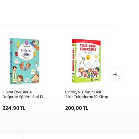
1. Sınıf Öykülerle
Pinokyo 1. Sınıf Tıkır
Pinoky
Değerler Eğitimi Seti (10
Tıkır Tekerleme 10 Kitap
Gerçe
Kitap Takım)
224,90 TL
200,00 TL
200,