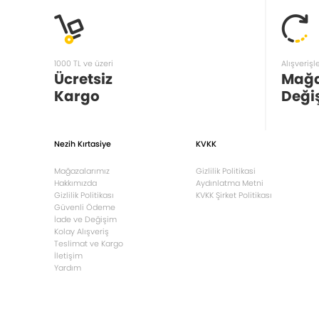
1000 TL ve üzeri
Alışverişl
Ücretsiz
Mağ
Kargo
Deği
Nezih Kırtasiye
KVKK
Mağazalarımız
Gizlilik Politikasi
Hakkımızda
Aydınlatma Metni
Gizlilik Politikası
KVKK Şirket Politikası
Güvenli Ödeme
İade ve Değişim
Kolay Alışveriş
Teslimat ve Kargo
İletişim
Yardım