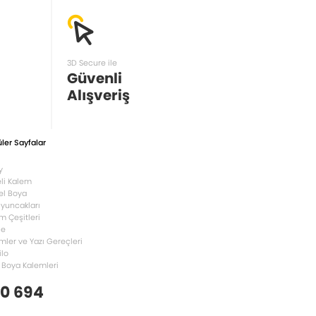
3D Secure ile
Güvenli
Alışveriş
ler Sayfalar
y
li Kalem
el Boya
Oyuncakları
m Çeşitleri
le
mler ve Yazı Gereçleri
ilo
 Boya Kalemleri
 0 694