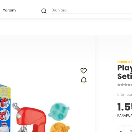
Yardım
Hasbro 
Pla
Set
Ürün bar
1.5
PARAPU
-