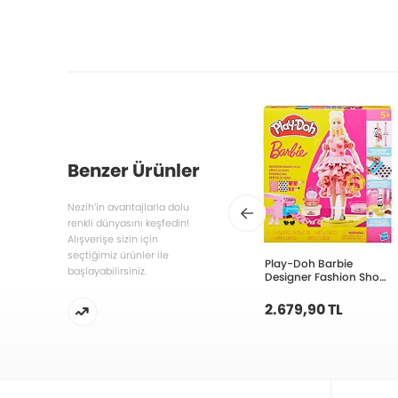
Benzer Ürünler
Nezih’in avantajlarla dolu
renkli dünyasını keşfedin!
Alışverişe sizin için
seçtiğimiz ürünler ile
Play-Doh Barbie
başlayabilirsiniz.
Designer Fashion Show
G1356
2.679,90 TL