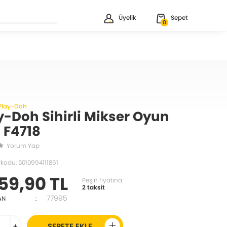
Üyelik
Sepet
0
Play-Doh
y-Doh Sihirli Mikser Oyun
i F4718
Yorum Yap
kodu: 5010994111861
59,90 TL
Peşin fiyatına
2 taksit
77995
AN
:
+
SEPETE EKLE