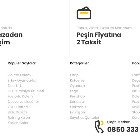
erinizde
Bonus, Word, Axess ve Maximum
azadan
Peşin Fiyatına
şim
2 Taksit
Popüler Sayfalar
Kategoriler
Popü
Dolma Kalem
Kitap
Lam
Erkek Oyuncakları
Kırtasiye
Keçe
Doerkids
Oyuncak
Past
DELI Kırtasiye Ürünleri
Lego
Kız 
Fosforlu Kalem
Penshop
Kale
Dosya ve Klasörler
Sanatsal
Puzz
Okul Defteri
Elektronik
Kale
Uçlu Kalem
Ev Yaşam
Stab
Rotring Kalem
Seyahat Çantaları
Kuru
Çağrı Merkezi
Keskin Color
0850 333