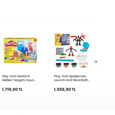
Play-Doh Renkli El
Play-Doh Spiderman
Play-
Aletleri Tezgahi Oyun
Launch And Slice Battle
Salon
Seti F9141
Oyun Seti F9827
1.719,90 TL
1.559,90 TL
1.30