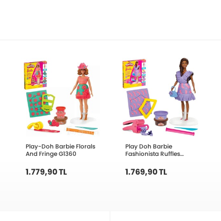
Play-Doh Barbie Florals
Play Doh Barbie
And Fringe G1360
Fashionista Ruffles
G1359
1.779,90 TL
1.769,90 TL