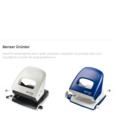
Benzer Ürünler
Nezih’in avantajlarla dolu renkli dünyasını keşfedin! Alışverişe sizin için
seçtiğimiz ürünler ile başlayabilirsiniz.