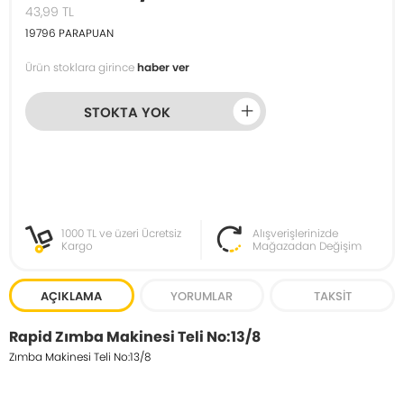
43,99
TL
19796
PARAPUAN
Ürün stoklara girince
haber ver
STOKTA YOK
1000 TL ve üzeri Ücretsiz
Alışverişlerinizde
Kargo
Mağazadan Değişim
AÇIKLAMA
YORUMLAR
TAKSIT
Rapid Zımba Makinesi Teli No:13/8
Zımba Makinesi Teli No:13/8