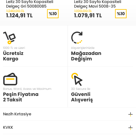
Leitz 30 Sayfa Kapasiteli
Leitz 30 Sayfa Kapasiteli
Delgeç Gri 50080085
Delgeç Mavi 5008-35
1.249,90 TL
1.199,90 TL
%10
%10
1.124,91 TL
1.079,91 TL
1000 TL ve üzeri
Alışverişlerinizde
Ücretsiz
Mağazadan
Kargo
Değişim
Bonus, Word, Axess ve Maximum
3D Secure ile
Peşin Fiyatına
Güvenli
2 Taksit
Alışveriş
Nezih Kırtasiye
KVKK