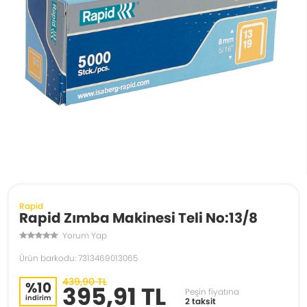
Rapid
Rapid Zımba Makinesi Teli No:13/8
Yorum Yap
Ürün barkodu: 7313469013065
439,90 TL
%10
395,91 TL
Peşin fiyatına
indirim
2 taksit