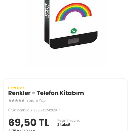
Beta Kids
Renkler - Telefon Kitabım
Yorum Yap
Ürün barkodu: 9786052428207
69,50 TL
Peşin fiyatına
2 taksit
3475
PARAPUAN