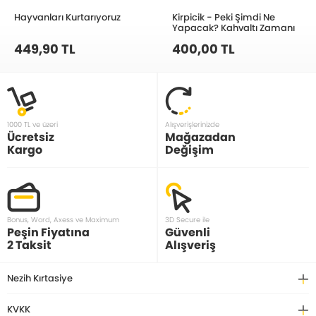
Hayvanları Kurtarıyoruz
Kirpicik - Peki Şimdi Ne
Yapacak? Kahvaltı Zamanı
449,90 TL
400,00 TL
1000 TL ve üzeri
Alışverişlerinizde
Ücretsiz
Mağazadan
Kargo
Değişim
Bonus, Word, Axess ve Maximum
3D Secure ile
Peşin Fiyatına
Güvenli
2 Taksit
Alışveriş
Nezih Kırtasiye
KVKK