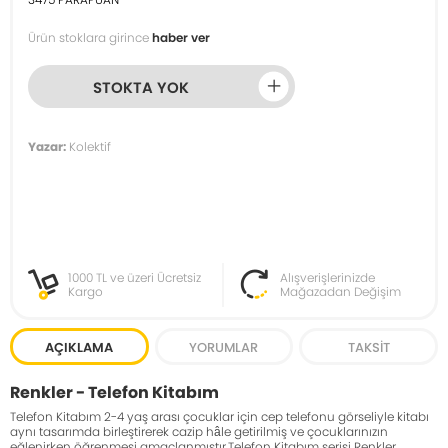
Ürün stoklara girince
haber ver
STOKTA YOK
Yazar:
Kolektif
1000 TL ve üzeri Ücretsiz
Alışverişlerinizde
Kargo
Mağazadan Değişim
AÇIKLAMA
YORUMLAR
TAKSIT
Renkler - Telefon Kitabım
Telefon Kitabım 2-4 yaş arası çocuklar için cep telefonu görseliyle kitabı
aynı tasarımda birleştirerek cazip hâle getirilmiş ve çocuklarınızın
eğlenirken öğrenmesi amaçlanmıştır.Telefon Kitabım serisi Renkler