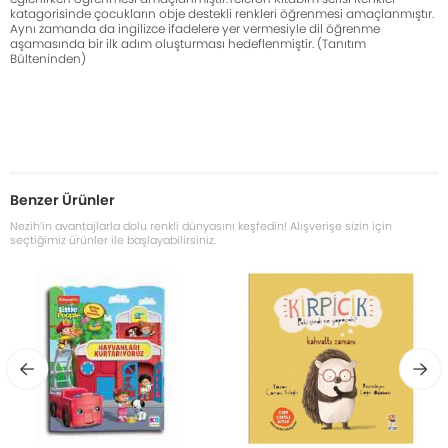
katagorisinde çocukların obje destekli renkleri öğrenmesi amaçlanmıştır.
Aynı zamanda da ingilizce ifadelere yer vermesiyle dil öğrenme
aşamasında bir ilk adım oluşturması hedeflenmiştir. (Tanıtım
Bülteninden)
Benzer Ürünler
Nezih’in avantajlarla dolu renkli dünyasını keşfedin! Alışverişe sizin için
seçtiğimiz ürünler ile başlayabilirsiniz.