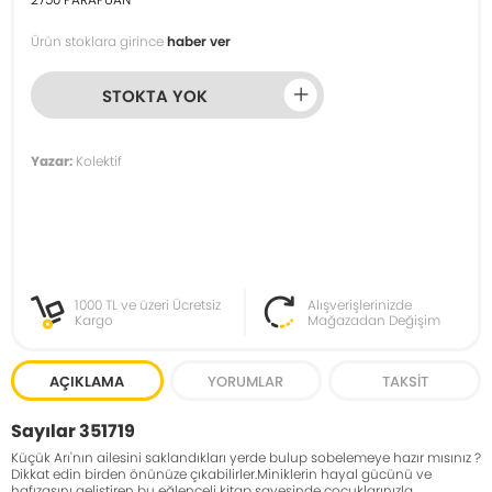
Ürün stoklara girince
haber ver
STOKTA YOK
Yazar:
Kolektif
1000 TL ve üzeri Ücretsiz
Alışverişlerinizde
Kargo
Mağazadan Değişim
AÇIKLAMA
YORUMLAR
TAKSIT
Sayılar 351719
Küçük Arı'nın ailesini saklandıkları yerde bulup sobelemeye hazır mısınız ?
Dikkat edin birden önünüze çıkabilirler.Miniklerin hayal gücünü ve
hafızasını geliştiren bu eğlenceli kitap sayesinde çocuklarınızla