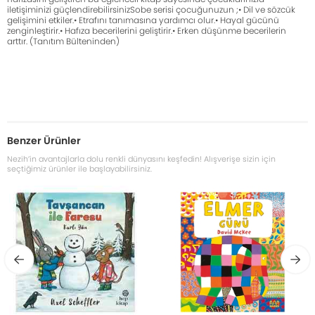
iletişiminizi güçlendirebilirsinizSobe serisi çocuğunuzun ;• Dil ve sözcük
gelişimini etkiler.• Etrafını tanımasına yardımcı olur.• Hayal gücünü
zenginleştirir.• Hafıza becerilerini geliştirir.• Erken düşünme becerilerin
arttır. (Tanıtım Bülteninden)
Benzer Ürünler
Nezih’in avantajlarla dolu renkli dünyasını keşfedin! Alışverişe sizin için
seçtiğimiz ürünler ile başlayabilirsiniz.