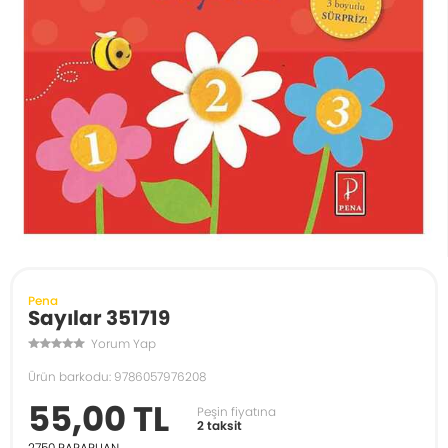
Pena
Sayılar 351719
Yorum Yap
Ürün barkodu: 9786057976208
55,00 TL
Peşin fiyatına
2 taksit
2750
PARAPUAN