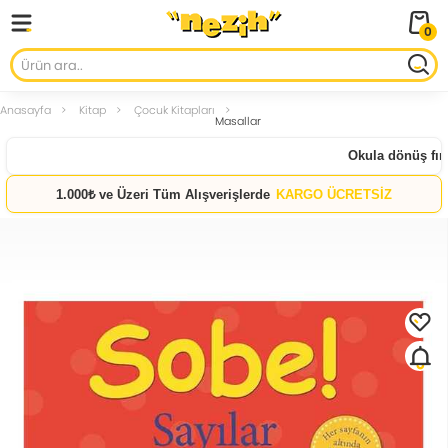
0
Anasayfa
Kitap
Çocuk Kitapları
Masallar
Okula dönüş fırsa
1.000₺ ve Üzeri Tüm Alışverişlerde
KARGO ÜCRETSİZ