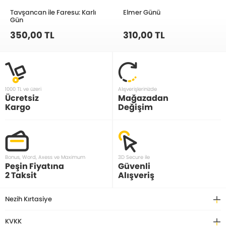
Tavşancan ile Faresu: Karlı
Elmer Günü
Gün
350,00 TL
310,00 TL
1000 TL ve üzeri
Alışverişlerinizde
Ücretsiz
Mağazadan
Kargo
Değişim
Bonus, Word, Axess ve Maximum
3D Secure ile
Peşin Fiyatına
Güvenli
2 Taksit
Alışveriş
Nezih Kırtasiye
KVKK