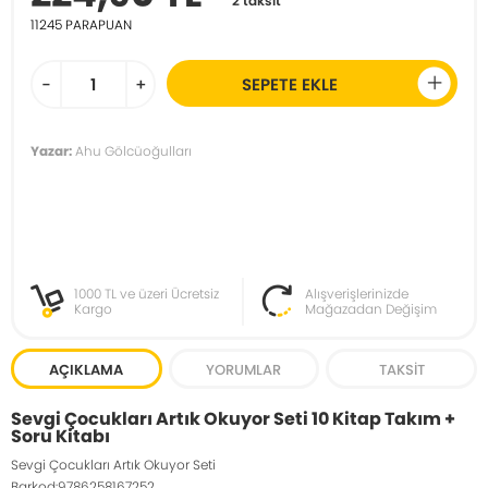
2 taksit
11245
PARAPUAN
-
+
SEPETE EKLE
Yazar:
Ahu Gölcüoğulları
1000 TL ve üzeri Ücretsiz
Alışverişlerinizde
Kargo
Mağazadan Değişim
AÇIKLAMA
YORUMLAR
TAKSIT
Sevgi Çocukları Artık Okuyor Seti 10 Kitap Takım +
Soru Kitabı
Sevgi Çocukları Artık Okuyor Seti
Barkod:9786258167252