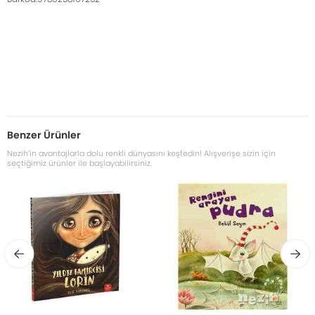
Benzer Ürünler
Nezih’in avantajlarla dolu renkli dünyasını keşfedin! Alışverişe sizin için
seçtiğimiz ürünler ile başlayabilirsiniz.