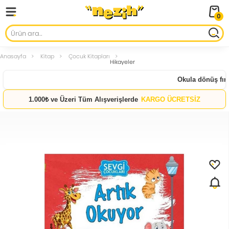
0
Anasayfa
Kitap
Çocuk Kitapları
Hikayeler
Okula dönüş fırsat
1.000₺ ve Üzeri Tüm Alışverişlerde
KARGO ÜCRETSİZ