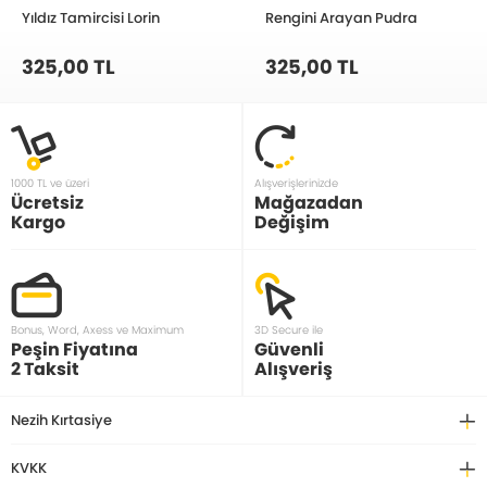
Yıldız Tamircisi Lorin
Rengini Arayan Pudra
325,00 TL
325,00 TL
1000 TL ve üzeri
Alışverişlerinizde
Ücretsiz
Mağazadan
Kargo
Değişim
Bonus, Word, Axess ve Maximum
3D Secure ile
Peşin Fiyatına
Güvenli
2 Taksit
Alışveriş
Nezih Kırtasiye
KVKK