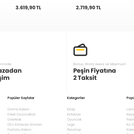
3.619,90 TL
2.719,90 TL
erinizde
Bonus, Word, Axess ve Maximum
azadan
Peşin Fiyatına
şim
2 Taksit
Popüler Sayfalar
Kategoriler
Popü
Dolma Kalem
Kitap
Lam
Erkek Oyuncakları
Kırtasiye
Keçe
Doerkids
Oyuncak
Past
DELI Kırtasiye Ürünleri
Lego
Kız 
Fosforlu Kalem
Penshop
Kale