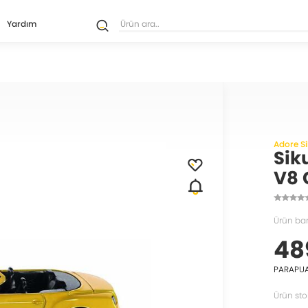
Yardım
Adore S
Sik
V8 
Ürün ba
48
PARAPU
Ürün sto