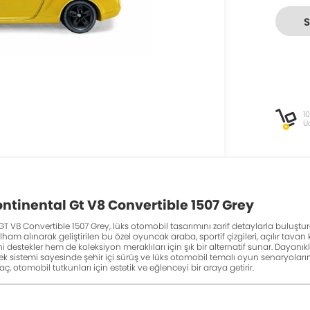
1
Ü
ntinental Gt V8 Convertible 1507 Grey
T V8 Convertible 1507 Grey, lüks otomobil tasarımını zarif detaylarla buluştur
am alınarak geliştirilen bu özel oyuncak araba, sportif çizgileri, açılır tava
destekler hem de koleksiyon meraklıları için şık bir alternatif sunar. Dayanık
lek sistemi sayesinde şehir içi sürüş ve lüks otomobil temalı oyun senaryolarını
, otomobil tutkunları için estetik ve eğlenceyi bir araya getirir.