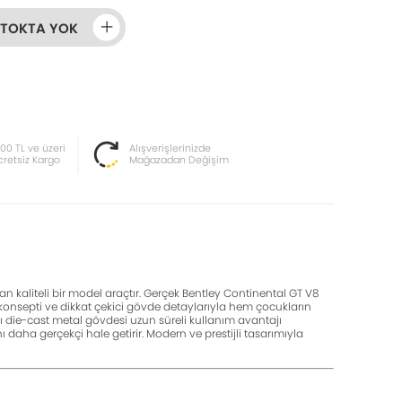
STOKTA YOK
000 TL ve üzeri
Alışverişlerinizde
cretsiz Kargo
Mağazadan Değişim
an kaliteli bir model araçtır. Gerçek Bentley Continental GT V8
n konsepti ve dikkat çekici gövde detaylarıyla hem çocukların
lı die-cast metal gövdesi uzun süreli kullanım avantajı
 daha gerçekçi hale getirir. Modern ve prestijli tasarımıyla