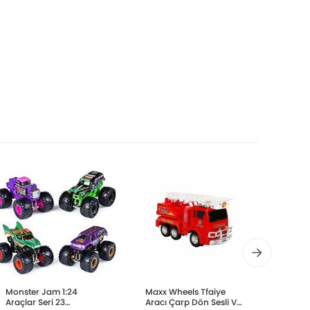
Monster Jam 1:24
Maxx Wheels Tfaiye
Dickie
Araçlar Seri 23
Aracı Çarp Dön Sesli Ve
Arabas