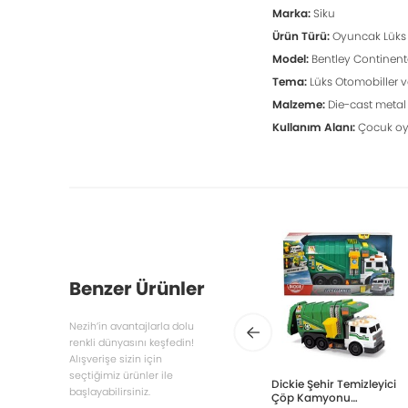
Marka:
Siku
Ürün Türü:
Oyuncak Lüks 
Model:
Bentley Continenta
Tema:
Lüks Otomobiller v
Malzeme:
Die-cast metal 
Kullanım Alanı:
Çocuk oyu
Benzer Ürünler
Nezih’in avantajlarla dolu
renkli dünyasını keşfedin!
Alışverişe sizin için
seçtiğimiz ürünler ile
Dickie Şehir Temizleyici
başlayabilirsiniz.
Çöp Kamyonu