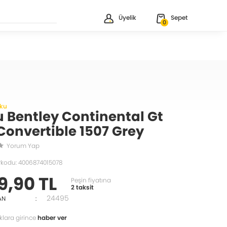
Üyelik
Sepet
0
iku
u Bentley Continental Gt
Convertible 1507 Grey
Yorum Yap
rkodu: 4006874015078
9,90 TL
Peşin fiyatına
2 taksit
24495
AN
:
klara girince
haber ver