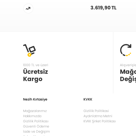
203308378
3.619,90 TL
1000 TL ve üzeri
Alışverişl
Ücretsiz
Mağ
Kargo
Deği
Nezih Kırtasiye
KVKK
Mağazalarımız
Gizlilik Politikasi
Hakkımızda
Aydınlatma Metni
Gizlilik Politikası
KVKK Şirket Politikası
Güvenli Ödeme
İade ve Değişim