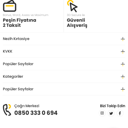
Bonus, Word, Axess ve Maximum
3D Secure ile
Peşin Fiyatına
Güvenli
2 Taksit
Alışveriş
Nezih Kırtasiye
KVKK
Popüler Sayfalar
Kategoriler
Popüler Sayfalar
Çağrı Merkezi
Bizi Takip Edin
0850 333 0 694