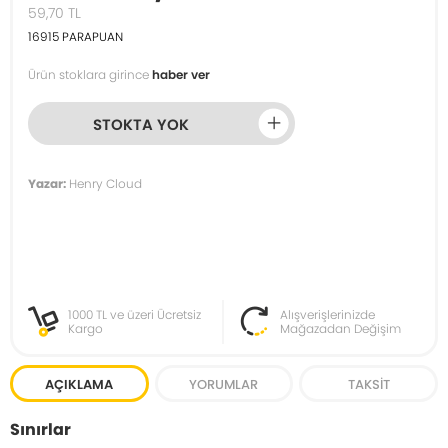
59,70
TL
16915
PARAPUAN
Ürün stoklara girince
haber ver
STOKTA YOK
Yazar:
Henry Cloud
1000 TL ve üzeri Ücretsiz
Alışverişlerinizde
Kargo
Mağazadan Değişim
AÇIKLAMA
YORUMLAR
TAKSIT
Sınırlar