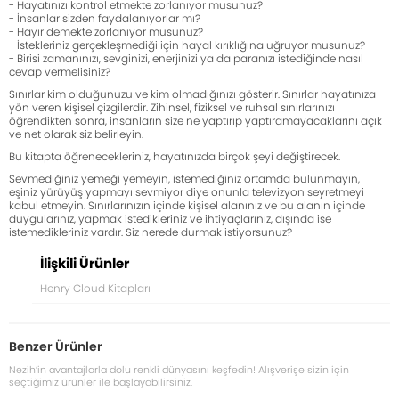
- Hayatınızı kontrol etmekte zorlanıyor musunuz?
- İnsanlar sizden faydalanıyorlar mı?
- Hayır demekte zorlanıyor musunuz?
- İstekleriniz gerçekleşmediği için hayal kırıklığına uğruyor musunuz?
- Birisi zamanınızı, sevginizi, enerjinizi ya da paranızı istediğinde nasıl
cevap vermelisiniz?
Sınırlar kim olduğunuzu ve kim olmadığınızı gösterir. Sınırlar hayatınıza
yön veren kişisel çizgilerdir. Zihinsel, fiziksel ve ruhsal sınırlarınızı
öğrendikten sonra, insanların size ne yaptırıp yaptıramayacaklarını açık
ve net olarak siz belirleyin.
Bu kitapta öğrenecekleriniz, hayatınızda birçok şeyi değiştirecek.
Sevmediğiniz yemeği yemeyin, istemediğiniz ortamda bulunmayın,
eşiniz yürüyüş yapmayı sevmiyor diye onunla televizyon seyretmeyi
kabul etmeyin. Sınırlarınızın içinde kişisel alanınız ve bu alanın içinde
duygularınız, yapmak istedikleriniz ve ihtiyaçlarınız, dışında ise
istemedikleriniz vardır. Siz nerede durmak istiyorsunuz?
İlişkili Ürünler
Henry Cloud Kitapları
Benzer Ürünler
Nezih’in avantajlarla dolu renkli dünyasını keşfedin! Alışverişe sizin için
seçtiğimiz ürünler ile başlayabilirsiniz.