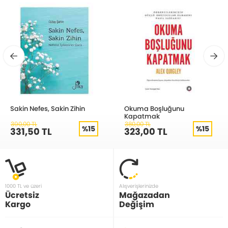
Sakin Nefes, Sakin Zihin
Okuma Boşluğunu
Kapatmak
390,00 TL
380,00 TL
%15
%15
331,50 TL
323,00 TL
1000 TL ve üzeri
Alışverişlerinizde
Ücretsiz
Mağazadan
Kargo
Değişim