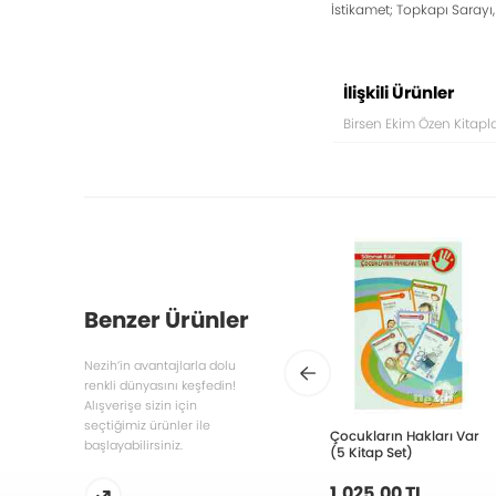
İstikamet; Topkapı Sarayı,
İlişkili Ürünler
Birsen Ekim Özen Kitapla
Benzer Ürünler
Nezih’in avantajlarla dolu
renkli dünyasını keşfedin!
Alışverişe sizin için
seçtiğimiz ürünler ile
Çocukların Hakları Var
başlayabilirsiniz.
(5 Kitap Set)
1.025,00 TL