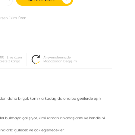
irsen Ekim Özen
000 TL ve üzeri
Alışverişlerinizde
cretsiz Kargo
Mağazadan Değişim
fından daha birçok komik arkadaşı da ona bu gezilerde eşlik
irler bulmaya çalışıyor, kimi zaman arkadaşlarını ve kendisini
kahalarla gülecek ve çok eğlenecekler!