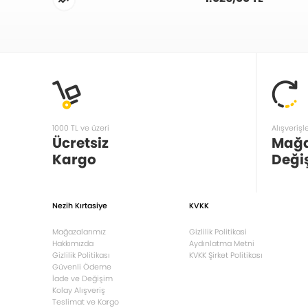
1000 TL ve üzeri
Alışverişl
Ücretsiz
Mağ
Kargo
Deği
Nezih Kırtasiye
KVKK
Mağazalarımız
Gizlilik Politikasi
Hakkımızda
Aydınlatma Metni
Gizlilik Politikası
KVKK Şirket Politikası
Güvenli Ödeme
İade ve Değişim
Kolay Alışveriş
Teslimat ve Kargo