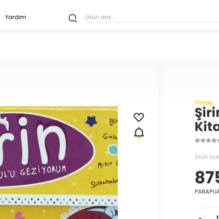
Yardım
Timaş
Şir
Kit
Ürün ba
87
PARAPU
-