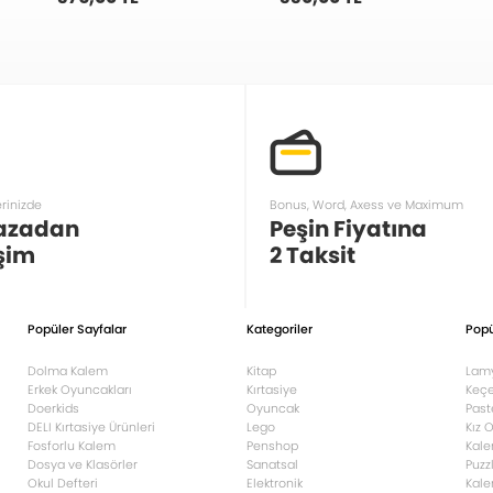
erinizde
Bonus, Word, Axess ve Maximum
azadan
Peşin Fiyatına
şim
2 Taksit
Popüler Sayfalar
Kategoriler
Popü
Dolma Kalem
Kitap
Lam
Erkek Oyuncakları
Kırtasiye
Keçe
Doerkids
Oyuncak
Past
DELI Kırtasiye Ürünleri
Lego
Kız 
Fosforlu Kalem
Penshop
Kale
Dosya ve Klasörler
Sanatsal
Puzz
Okul Defteri
Elektronik
Kale