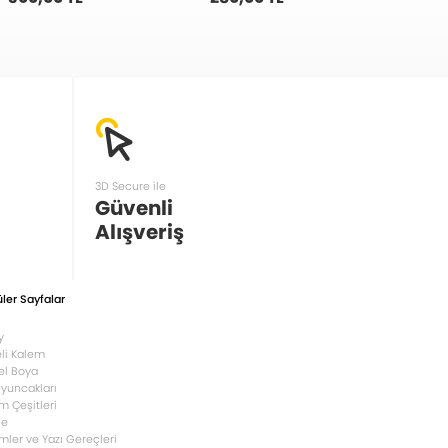
3D Secure ile
Güvenli
Alışveriş
ler Sayfalar
y
li Kalem
el Boya
Oyuncakları
m Çeşitleri
le
mler ve Yazı Gereçleri