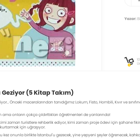
Yazar:
B
1
Ü
u Geziyor (5 Kitap Takım)
eziyor… Önceki maceralarından tanıdığımız Lokum, Fisto, Hombili, Kıvır ve sını
n ama onların çokça çıldırttıkları öğretmenleri de yanlarında!
 kimi zaman turistlere rehberlik ediyor, kimi zaman proje ödevi için şahane fik
urtarmak için uğraşıyor.
 bu kez onunla birlikte İstanbul'u gezecek, yine yepyeni şeyler öğrenecek, kah