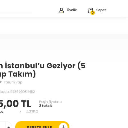
Üyelik
Sepet
0
in İstanbul’u Geziyor (5
ap Takım)
Yorum Yap
rkodu: 9786050811452
5,00 TL
Peşin fiyatına
2 taksit
43750
AN
:
+
SEPETE EKLE