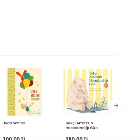
Uyan Walter
Bekçi Amos’un
Pako’
Hastalandığı Gün
300,00 TL
280,00 TL
112,