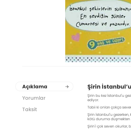
Şirin İstanbul’
Açıklama
Şirin bu kez İstanbul'u g
Yorumlar
ediyor.
Tabii ki onları çokça seve
Taksit
Şirin İstanbul'u gezerken,
kötü duruma düşmekten k
Şirin'i çok seven okurlar,