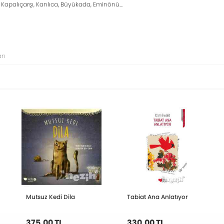
 Kapalıçarşı, Kanlıca, Büyükada, Eminönü...
rı
Mutsuz Kedi Dila
Tabiat Ana Anlatıyor
375,00 TL
330,00 TL