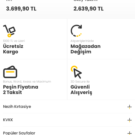
3.699,90 TL
2.639,90 TL
1000 TL ve üzeri
Alışverişlerinizde
Ücretsiz
Mağazadan
Kargo
Değişim
Bonus, Word, Axess ve Maximum
3D Secure ile
Peşin Fiyatına
Güvenli
2 Taksit
Alışveriş
Nezih Kırtasiye
KVKK
Popüler Sayfalar