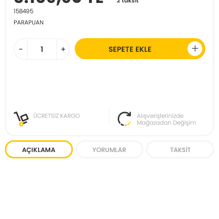
2 taksit
158495
PARAPUAN
-
+
SEPETE EKLE
ÜCRETSİZ KARGO
Alışverişlerinizde
Mağazadan Değişim
AÇIKLAMA
YORUMLAR
TAKSIT