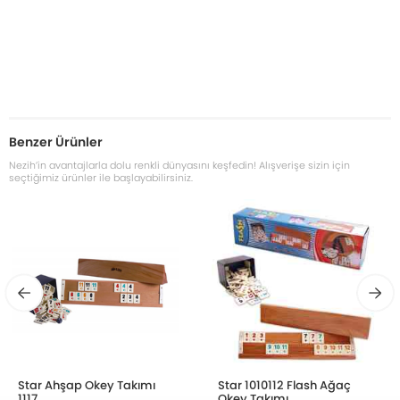
Benzer Ürünler
Nezih’in avantajlarla dolu renkli dünyasını keşfedin! Alışverişe sizin için
seçtiğimiz ürünler ile başlayabilirsiniz.
Star Ahşap Okey Takımı
Star 1010112 Flash Ağaç
1117
Okey Takımı