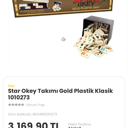
Star
Star Okey Takımı Gold Plastik Klasik
1010273
Yorum Yap
Ürün barkodu: 8694051010273
3.169,90 TL
Peşin fiyatına