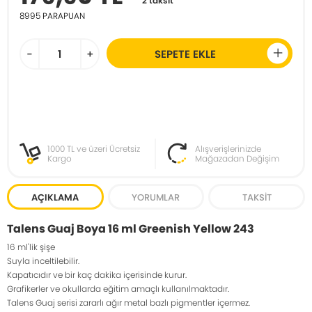
2 taksit
8995
PARAPUAN
-
+
SEPETE EKLE
1000 TL ve üzeri Ücretsiz
Alışverişlerinizde
Kargo
Mağazadan Değişim
AÇIKLAMA
YORUMLAR
TAKSIT
Talens Guaj Boya 16 ml Greenish Yellow 243
16 ml'lik şişe
Suyla inceltilebilir.
Kapatıcıdır ve bir kaç dakika içerisinde kurur.
Grafikerler ve okullarda eğitim amaçlı kullanılmaktadır.
Talens Guaj serisi zararlı ağır metal bazlı pigmentler içermez.