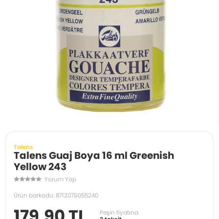
Talens
Talens Guaj Boya 16 ml Greenish
Yellow 243
Yorum Yap
Ürün barkodu: 8712079055240
179,90 TL
Peşin fiyatına