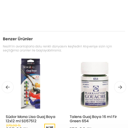
Benzer Ürünler
Nezih’in avantajlarla dolu renkli dünyasını keşfedin! Alışverişe sizin için
seçtiğimiz ürünler ile başlayabilirsiniz.
Südor Mona Lisa Guaj Boya
Talens Guaj Boya 16 ml Fir
12x12 ml SD57512
Green 654
279,90 TL
%15