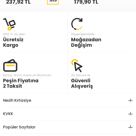
237,92 TL
179,90 TL
1000 TL ve üzeri
Alışverişlerinizde
Ücretsiz
Mağazadan
Kargo
Değişim
Bonus, Word, Axess ve Maximum
3D Secure ile
Peşin Fiyatına
Güvenli
2 Taksit
Alışveriş
Nezih Kırtasiye
KVKK
Popüler Sayfalar