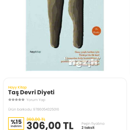
Hayy Kitap
Taş Devri Diyeti
Yorum Yap
Ürün barkodu: 9786054325016
360,00 TL
%15
306,00 TL
Peşin fiyatına
indirim
2 taksit