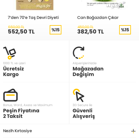
7’den 70’e Taş Devri Diyeti
Can Boğazdan Çıkar
650,00 TL
450,00 TL
%15
%15
552,50 TL
382,50 TL
1000 TL ve üzeri
Alışverişlerinizde
Ücretsiz
Mağazadan
Kargo
Değişim
Bonus, Word, Axess ve Maximum
3D Secure ile
Peşin Fiyatına
Güvenli
2 Taksit
Alışveriş
Nezih Kırtasiye