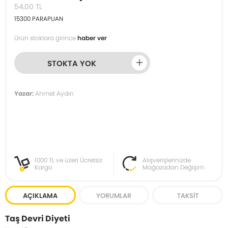
54,00
TL
15300
PARAPUAN
Ürün stoklara girince
haber ver
STOKTA YOK
Yazar:
Ahmet Aydın
1000 TL ve üzeri Ücretsiz
Alışverişlerinizde
Kargo
Mağazadan Değişim
AÇIKLAMA
YORUMLAR
TAKSIT
Taş Devri Diyeti