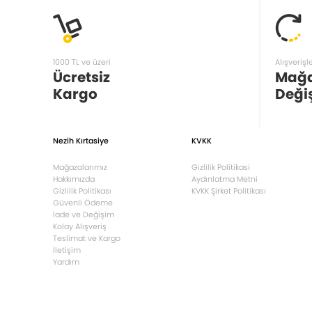
1000 TL ve üzeri
Alışverişl
Ücretsiz
Mağ
Kargo
Deği
Nezih Kırtasiye
KVKK
Mağazalarımız
Gizlilik Politikasi
Hakkımızda
Aydınlatma Metni
Gizlilik Politikası
KVKK Şirket Politikası
Güvenli Ödeme
İade ve Değişim
Kolay Alışveriş
Teslimat ve Kargo
İletişim
Yardım