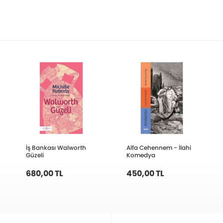
İş Bankası Walworth
Alfa Cehennem - İlahi
Güzeli
Komedya
680,00 TL
450,00 TL