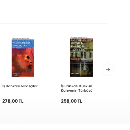
İş Bankası Mirasçılar
İş Bankası Küskün
Kitap 
Kahvenin Türküsü
278,00 TL
258,00 TL
220,