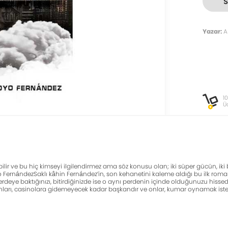
Yazar:
A
1
Ü
abilir ve bu hiç kimseyi ilgilendirmez ama söz konusu olan; iki süper gücün, i
yo FernándezSaklı kâhin Fernández’in, son kehanetini kaleme aldığı bu ilk roma
erdeye baktığınızı, bitirdiğinizde ise o aynı perdenin içinde olduğunuzu hisse
arı, casinolara gidemeyecek kadar başkandır ve onlar, kumar oynamak isterse