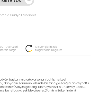
STOKTA YOK
ntonio Guidyo Fernandez
000 TL ve üzeri
Alışverişlerinizde
cretsiz Kargo
Mağazadan Değişim
ki büyük başkanıysa ortaya konan bahis, herkesi
nı; dünyanın sonunun, alelâde bir zarla geleceğini anlatıyor.Bu
deceksiniz.Öyleyse geleceği izlemeye hazır olun.Lovely Book &
 bu işi başka şekilde çözerler.(Tanıtım Bülteninden)