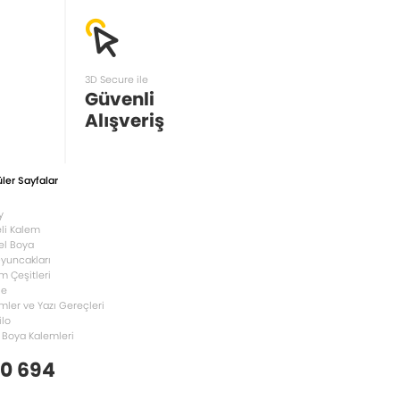
3D Secure ile
Güvenli
Alışveriş
ler Sayfalar
y
li Kalem
el Boya
Oyuncakları
m Çeşitleri
le
mler ve Yazı Gereçleri
ilo
 Boya Kalemleri
 0 694