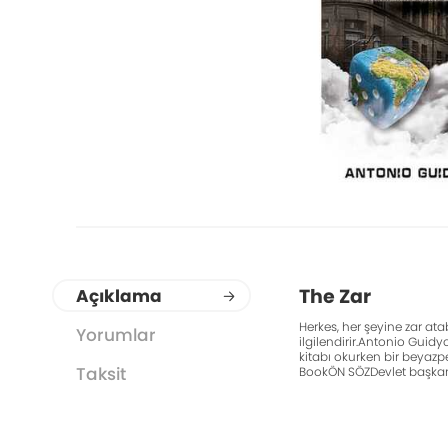
The Zar
Açıklama
Herkes, her şeyine zar at
Yorumlar
ilgilendirir.Antonio Guid
kitabı okurken bir beyazp
Taksit
BookÖN SÖZDevlet başkanl