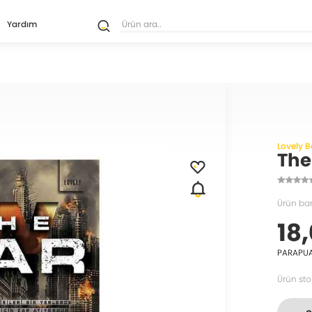
Yardım
Lovely 
The
Ürün ba
18,
PARAPU
Ürün sto