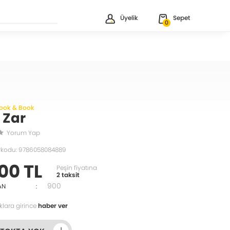
Üyelik
Sepet
0
Book & Book
 Zar
Yorum Yap
rkodu: 9786058084889
00 TL
Peşin fiyatına
2 taksit
900
AN
:
klara girince
haber ver