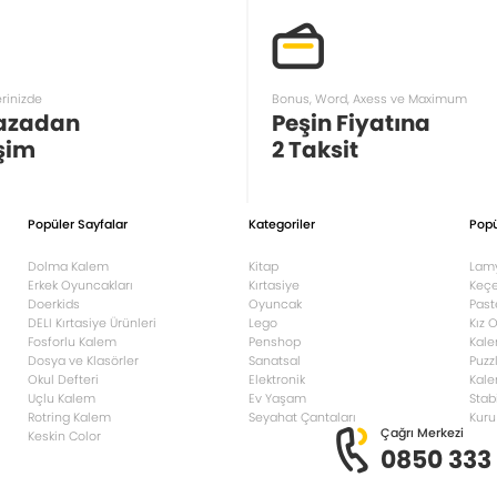
erinizde
Bonus, Word, Axess ve Maximum
azadan
Peşin Fiyatına
şim
2 Taksit
Popüler Sayfalar
Kategoriler
Popü
Dolma Kalem
Kitap
Lam
Erkek Oyuncakları
Kırtasiye
Keçe
Doerkids
Oyuncak
Past
DELI Kırtasiye Ürünleri
Lego
Kız 
Fosforlu Kalem
Penshop
Kale
Dosya ve Klasörler
Sanatsal
Puzz
Okul Defteri
Elektronik
Kale
Uçlu Kalem
Ev Yaşam
Stab
Rotring Kalem
Seyahat Çantaları
Kuru
Çağrı Merkezi
Keskin Color
0850 333