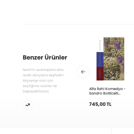
Benzer Ürünler
Nezih’in avantajlarla dolu
renkli dünyasını keşfedin!
Alışverişe sizin için
seçtiğimiz ürünler ile
Alfa İlahi Komedya -
başlayabilirsiniz.
Sandro Botticelli
Resimleriyle
745,00 TL