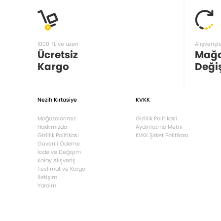
1000 TL ve üzeri
Alışverişl
Ücretsiz
Mağ
Kargo
Deği
Nezih Kırtasiye
KVKK
Mağazalarımız
Gizlilik Politikasi
Hakkımızda
Aydınlatma Metni
Gizlilik Politikası
KVKK Şirket Politikası
Güvenli Ödeme
İade ve Değişim
Kolay Alışveriş
Teslimat ve Kargo
İletişim
Yardım