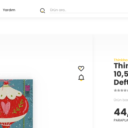
Yardım
Thinkbo
Thi
10,
Def
Ürün ba
44
PARAPU