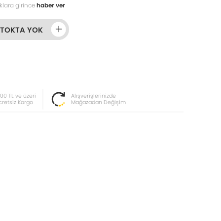
klara girince
haber ver
STOKTA YOK
000 TL ve üzeri
Alışverişlerinizde
cretsiz Kargo
Mağazadan Değişim