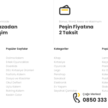
erinizde
Bonus, Word, Axess ve Maximum
azadan
Peşin Fiyatına
şim
2 Taksit
Popüler Sayfalar
Kategoriler
Popü
Dolma Kalem
Kitap
Lam
Erkek Oyuncakları
Kırtasiye
Keçe
Doerkids
Oyuncak
Past
DELI Kırtasiye Ürünleri
Lego
Kız 
Fosforlu Kalem
Penshop
Kale
Dosya ve Klasörler
Sanatsal
Puzz
Okul Defteri
Elektronik
Kale
Uçlu Kalem
Ev Yaşam
Stab
Rotring Kalem
Seyahat Çantaları
Kuru
Çağrı Merkezi
Keskin Color
0850 333