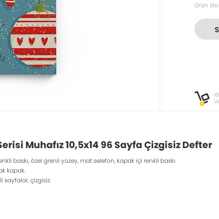
Ürün sto
1
Ü
erisi Muhafız 10,5x14 96 Sayfa Çizgisiz Defter
nkli baskı, özel grenli yüzey, mat selefon, kapak içi renkli baskı.
şak kapak.
i sayfalar, çizgisiz.