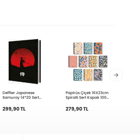
Deffter Japanese
Papirüs Çiçek 16X23cm
Papirü
Samuray 14*20 Sert
Spiralli Sert Kapak 100
Sert 
Kapak Çizgisiz Defter
Yaprak Çizgili Defter
120 Ya
Defter
299,90 TL
279,90 TL
269,