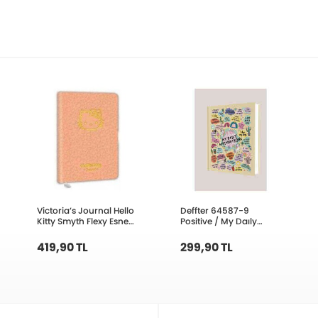
Victoria’s Journal Hello
Deffter 64587-9
Kitty Smyth Flexy Esnek
Positive / My Daıly
Vegan Deri Kapaklı
Affırmatıons
Defter 13x18cm 80gr.
419,90 TL
299,90 TL
80yp. Çizg