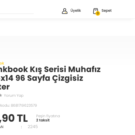
Üyelik
Sepet
0
ok
nkbook Kış Serisi Muhafız
5x14 96 Sayfa Çizgisiz
ter
Yorum Yap
rkodu: 8681719623579
,90 TL
Peşin fiyatına
2 taksit
2245
AN
: