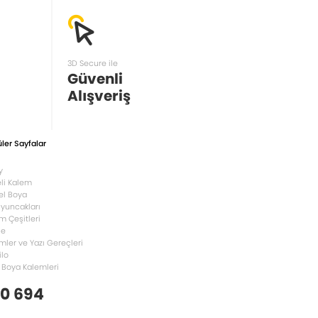
3D Secure ile
Güvenli
Alışveriş
ler Sayfalar
y
li Kalem
el Boya
Oyuncakları
m Çeşitleri
le
mler ve Yazı Gereçleri
ilo
 Boya Kalemleri
 0 694