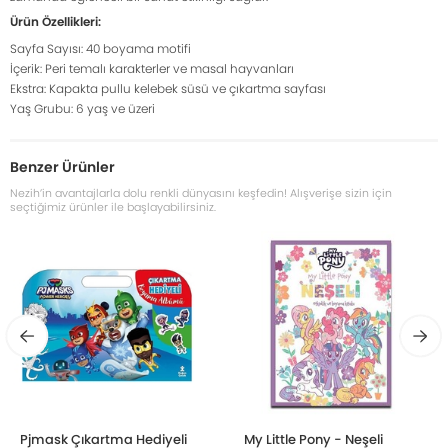
Ürün Özellikleri:
Sayfa Sayısı: 40 boyama motifi
İçerik: Peri temalı karakterler ve masal hayvanları
Ekstra: Kapakta pullu kelebek süsü ve çıkartma sayfası
Yaş Grubu: 6 yaş ve üzeri
Benzer Ürünler
Nezih’in avantajlarla dolu renkli dünyasını keşfedin! Alışverişe sizin için
seçtiğimiz ürünler ile başlayabilirsiniz.
Pjmask Çıkartma Hediyeli
My Little Pony - Neşeli