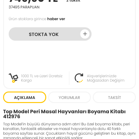
2 taksit
37495
PARAPUAN
Ürün stoklara girince
haber ver
STOKTA YOK
1000 TL ve üzeri Ücretsiz
Alışverişlerinizde
Kargo
Mağazadan Değişim
AÇIKLAMA
YORUMLAR
TAKSIT
Top Model Peri Masal Hayvanları Boyama Kitabı
412976
Top Model’in büyülü dünyasına adım atın! Bu özel boyama kitabı, peri
kanatları, fantastik elbiseler ve masal hayvanlarıyla dolu 40 farklı
boyama sayfası sunar. Çocukların hayal gücünü geliştiren bu kitap, aynı
zamanda eğlenceli bir sanat etkinliği sağlar.