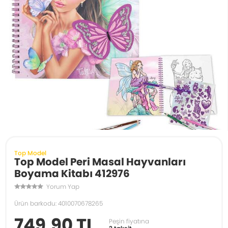
Top Model
Top Model Peri Masal Hayvanları
Boyama Kitabı 412976
Yorum Yap
Ürün barkodu: 4010070678265
749,90 TL
Peşin fiyatına