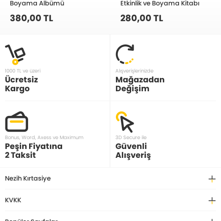
Boyama Albümü
Etkinlik ve Boyama Kitabı
380,00 TL
280,00 TL
1000 TL ve üzeri
Alışverişlerinizde
Ücretsiz
Mağazadan
Kargo
Değişim
Bonus, Word, Axess ve Maximum
3D Secure ile
Peşin Fiyatına
Güvenli
2 Taksit
Alışveriş
Nezih Kırtasiye
KVKK