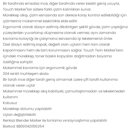
Bir tarafında emsalsiz ince, diğer tarafında verev kesikli geniş ucuyla,
Touch Marker"ları sizlere farklı çizim kalınlıkları sunar.
Mürekkep akışı, çizim esnasında son derece kolay kontrol edilebildiği için
çizimleriniz mükemmel keskinlikte elde edilir.
Ergonomik olarak dizayn edilmiş dikdörtgen şekilli gövde, çizim yaptığınız
yüzeylerden yuvarlanıp düşmesine olanak vermez, aynı zamanda
kavrama kolaylığı ile çalışmanız esnasında işi lekelemenizi önler.
Özel dizayn edilmiş kapak, değerli olan uçların hem tam olarak
kapanmasını hem de tam korunmasını sağlar. Touch Twin Marker'ların
içindeki mürekkep, toner baskılı kopyaları dağıtmadan boyama
özelliğine sahiptir.
Mükemmel kavrama için ergonomik gövde
204 renkli muhteşem skala
Bir tarafı ince diğer tarafı geniş olmamak üzere çift taraflı kullanıma
olanak veren uçlar
Mükemmel mürekkep akış kabiliyeti, çamurlaştırmadan ve lekelemeden
kullanım
Kokusuz
Mürekkep dolumu yapılabilir
Uçları değiştirilebilir
Renksiz Blender Marker ile tonlama ve kaynaştırma yapılabilir
Barkod: 8809042056264