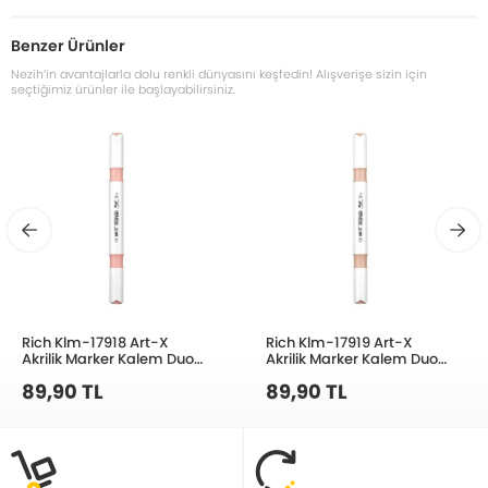
Benzer Ürünler
Nezih’in avantajlarla dolu renkli dünyasını keşfedin! Alışverişe sizin için
seçtiğimiz ürünler ile başlayabilirsiniz.
Rich Klm-17918 Art-X
Rich Klm-17919 Art-X
Akrilik Marker Kalem Duo
Akrilik Marker Kalem Duo
144 Açık Mercan
150 Ten Rengi
89,90 TL
89,90 TL