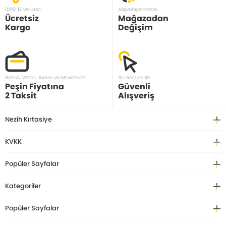
1000 TL ve üzeri
Alışverişlerinizde
Ücretsiz
Mağazadan
Kargo
Değişim
Bonus, Word, Axess ve Maximum
3D Secure ile
Peşin Fiyatına
Güvenli
2 Taksit
Alışveriş
Nezih Kırtasiye
KVKK
Popüler Sayfalar
Kategoriler
Popüler Sayfalar