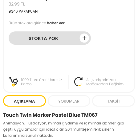
32,99
TL
9346
PARAPUAN
Ürün stoklara girince
haber ver
STOKTA YOK
1000 TL ve üzeri Ücretsiz
Alışverişlerinizde
Kargo
Mağazadan Değişim
AÇIKLAMA
YORUMLAR
TAKSIT
Touch Twin Marker Pastel Blue TM067
Animasyon, illüstrasyon, mimari giydirme ve iç mimari çizimleri gibi
çeşitli uygulamalar için ideal olan 204 muhteşem renk sizlerin
kullanımına sunulmaktadır.