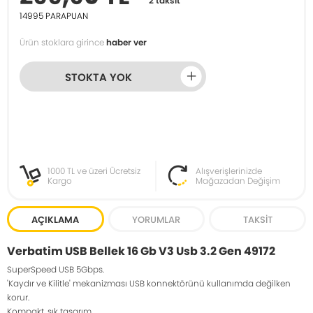
2 taksit
14995
PARAPUAN
Ürün stoklara girince
haber ver
STOKTA YOK
1000 TL ve üzeri Ücretsiz
Alışverişlerinizde
Kargo
Mağazadan Değişim
AÇIKLAMA
YORUMLAR
TAKSIT
Verbatim USB Bellek 16 Gb V3 Usb 3.2 Gen 49172
SuperSpeed USB 5Gbps.
'Kaydır ve Kilitle' mekanizması USB konnektörünü kullanımda değilken
korur.
Kompakt, şık tasarım.