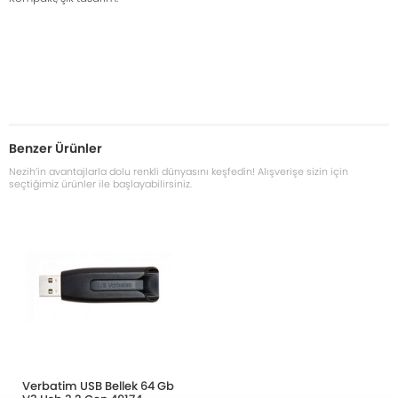
Benzer Ürünler
Nezih’in avantajlarla dolu renkli dünyasını keşfedin! Alışverişe sizin için
seçtiğimiz ürünler ile başlayabilirsiniz.
Verbatim USB Bellek 64 Gb