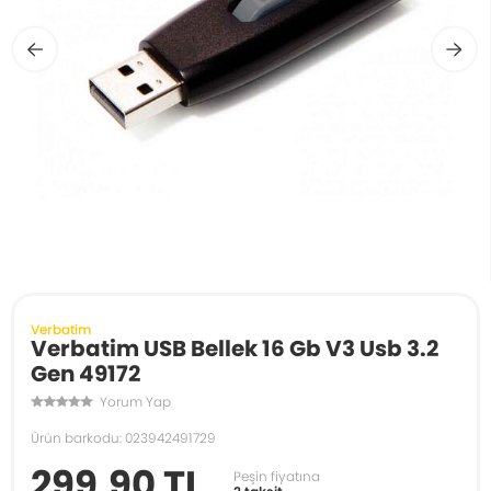
Verbatim
Verbatim USB Bellek 16 Gb V3 Usb 3.2
Gen 49172
Yorum Yap
Ürün barkodu: 023942491729
299,90 TL
Peşin fiyatına