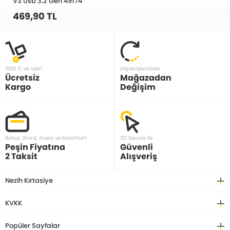
V3 Usb 3.2 Gen 49174
469,90 TL
1000 TL ve üzeri
Alışverişlerinizde
Ücretsiz
Mağazadan
Kargo
Değişim
Bonus, Word, Axess ve Maximum
3D Secure ile
Peşin Fiyatına
Güvenli
2 Taksit
Alışveriş
Nezih Kırtasiye
KVKK
Popüler Sayfalar