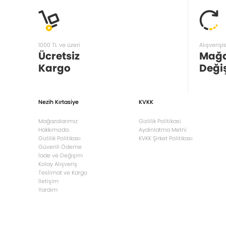
1000 TL ve üzeri
Alışverişl
Ücretsiz
Mağ
Kargo
Deği
Nezih Kırtasiye
KVKK
Mağazalarımız
Gizlilik Politikasi
Hakkımızda
Aydınlatma Metni
Gizlilik Politikası
KVKK Şirket Politikası
Güvenli Ödeme
İade ve Değişim
Kolay Alışveriş
Teslimat ve Kargo
İletişim
Yardım