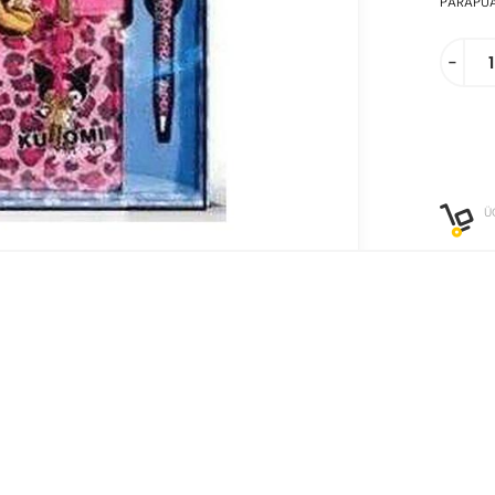
PARAPU
-
Ü