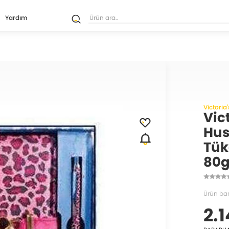
Yardım
Victoria
Vic
Hus
Tük
80g
Ürün ba
2.1