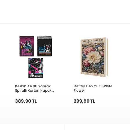
Keskin A4 80 Yaprak
Deffter 64572-5 White
Spiralli Karton Kapak
Flower
Defter Kuromi-Kareli
380622-12
389,90 TL
299,90 TL