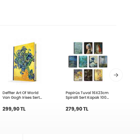
Deffter Art Of World
Papirüs Tuval 16X23cm
Deffte
Van Gogh Irises Sert
Spiralli Sert Kapak 100
Monro
Kapak Çizgisiz
Yaprak Çizgisiz Defter
Çizgil
299,90
299,90 TL
279,90 TL
269,