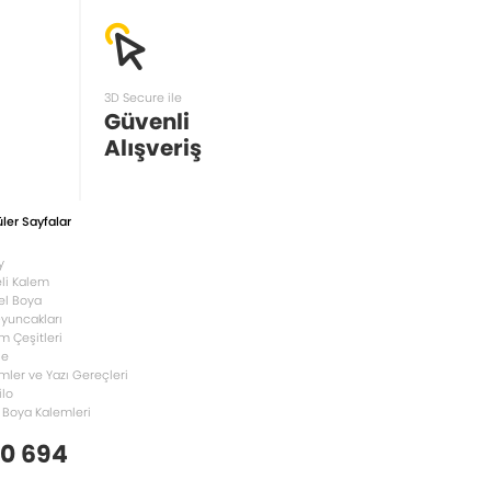
3D Secure ile
Güvenli
Alışveriş
ler Sayfalar
y
li Kalem
el Boya
Oyuncakları
m Çeşitleri
le
mler ve Yazı Gereçleri
ilo
 Boya Kalemleri
 0 694