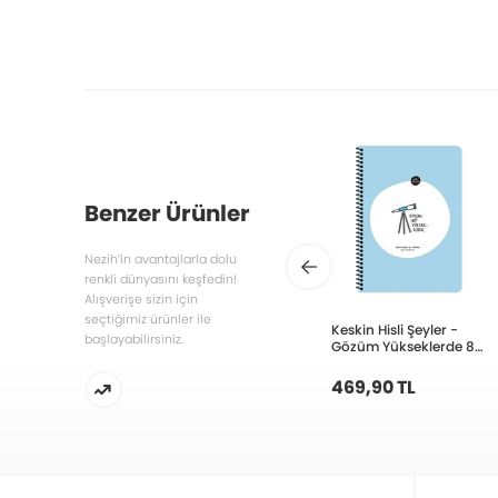
Benzer Ürünler
Nezih’in avantajlarla dolu
renkli dünyasını keşfedin!
Alışverişe sizin için
seçtiğimiz ürünler ile
Keskin Hisli Şeyler -
başlayabilirsiniz.
Gözüm Yükseklerde 80
Yaprak A4 Kareli
Spiralli Stickerli Defter
469,90 TL
500518-99