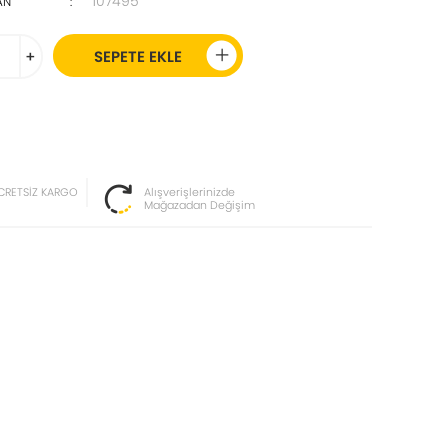
107495
AN
:
+
SEPETE EKLE
CRETSİZ KARGO
Alışverişlerinizde
Mağazadan Değişim