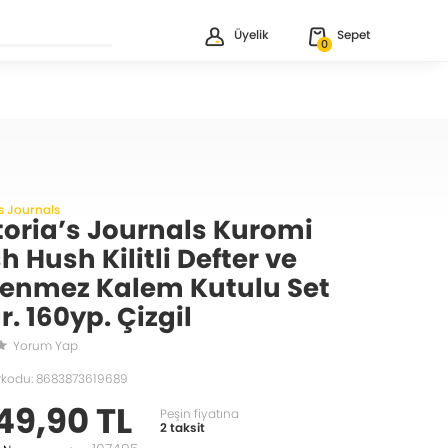
Üyelik
Sepet
0
's Journals
toria’s Journals Kuromi
h Hush Kilitli Defter ve
enmez Kalem Kutulu Set
r. 160yp. Çizgil
Yorum Yap
rkodu: 8683873619689
49,90 TL
Peşin fiyatına
2 taksit