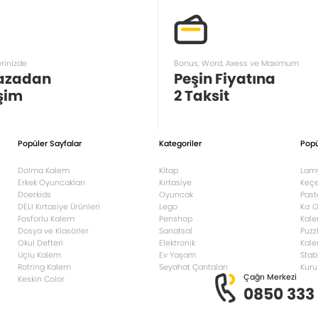
erinizde
Bonus, Word, Axess ve Maximum
azadan
Peşin Fiyatına
şim
2 Taksit
Popüler Sayfalar
Kategoriler
Popü
Dolma Kalem
Kitap
Lam
Erkek Oyuncakları
Kırtasiye
Keçe
Doerkids
Oyuncak
Past
DELI Kırtasiye Ürünleri
Lego
Kız 
Fosforlu Kalem
Penshop
Kale
Dosya ve Klasörler
Sanatsal
Puzz
Okul Defteri
Elektronik
Kale
Uçlu Kalem
Ev Yaşam
Stab
Rotring Kalem
Seyahat Çantaları
Kuru
Çağrı Merkezi
Keskin Color
0850 333